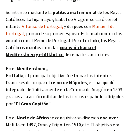
Se intentó mediante la
política matrimonial
de los Reyes
Católicos. La hija mayor, Isabel de Aragón se casó con el
infante
Alfonso de Portugal,
y después con
Manuel I de
Portugal,
primo de su primer esposo. Este matrimonio los
vinculó con el Reino de Portugal. Por otro lado, los Reyes
Católicos mantuvieron la e
xpansión hacia el
Mediterráneo y el Atlántico
de reinados anteriores.
En el
Mediterráneo ,
En
Italia
, el principal objetivo fue frenar los intentos
franceses de ocupar el
reino de Nápoles
, el cual quedó
integrado definitivamente en la Corona de Aragón en 1503
gracias a la acción militar de los tercios españoles dirigidos
por “
El Gran Capitán
”.
En el
Norte de África
se conquistaron diversos
enclaves
:
Melilla en 1497, Orán y Trípoli en 1510,etc. El objetivo era