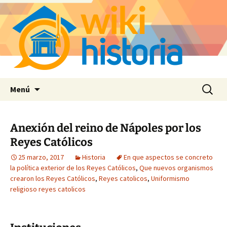
Saltar
Buscar:
Menú
al
contenido
Anexión del reino de Nápoles por los
Reyes Católicos
25 marzo, 2017
Historia
En que aspectos se concreto
la política exterior de los Reyes Católicos
,
Que nuevos organismos
crearon los Reyes Católicos
,
Reyes catolicos
,
Uniformismo
religioso reyes catolicos