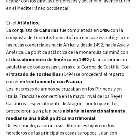
acabar con los piratas berberiscos y detener el avance turco
en el Mediterráneo occidental.
En el
Atlántico,
La conquista de
Canarias
fue completada en
1496
con la
conquista de Tenerife. Constituía un enclave estratégico en
las rutas comerciales hacia África y, desde 1492, hacia Asía y
América. La política atlántica de la monarquía culminó con
el
descubrimiento de América en 1492
y la incorporación
paulatina de todas estas tierras a la Corona de Castilla. Con
el
tratado de Tordesillas
(1494) se procederá al reparto
con el
enfrentamiento con Francia
.
Los intereses de ambos se cruzaban en los Pirineos y en
Italia. Francia se convertía en la mayor rival de los Reyes
Católicos –especialmente de Aragón- por lo que estos
procedieron a un plan para
aislarla internacionalmente
mediante una hábil política matrimonial
.
De este modo, casaron a sus diferentes hijos con los
herederos de las principales casas europeas: Juan con