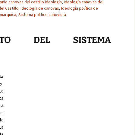
onio canovas del castillo ideología
,
Ideología canovas del
el Castillo
,
Ideología de canovas
,
Ideología política de
onarquica
,
Sistema político canovista
ENTO DEL SISTEMA
la
ge
La
ta
ra
os
la
La
da