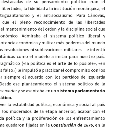
s destacadas de su pensamiento político eran el
libertades, la fidelidad a la institución monárquica, el
iigualitarismo y el antisocialismo. Para Cánovas,
r que el pleno reconocimiento de las libertades
 el mantenimiento del orden y la disciplina social que
conómico. Admiraba el sistema político liberal y
otencia económica y militar más poderosa del mundo
s revoluciones ni sublevaciones militares— e intentó
ritánicas como el modelo a imitar para nuestro país.
ragmático («la política es el arte de lo posible», «en
es falso») le impulsó a practicar el compromiso con los
ar siempre el acuerdo con los partidos de izquierda
).Desde ese planteamiento el sistema político de la
nservador
y se asentaba en un
sistema parlamentario
ático.
er la estabilidad política, económica y social al país
de los moderados de la etapa anterior, acabar con el
da política y la proliferación de los enfrentamiento
ema quedaron fijadas en la
Constitución
de 1876
, en la