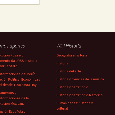
imos aportes
Wiki Historia
lución Rusa e o
Geografía e historia
mento da URSS: Historia
Historia
enin a Stalin
Historia del arte
sformaciones del Perú:
Historia y ciencias de la música
ución Política, Económica y
al desde 1990 hasta Hoy
Historia y patrimonio
damentos y
Historia y patrimonio histórico
sformaciones de la
Humanidades: historia y
lución Mexicana
cultural
nsión Española y