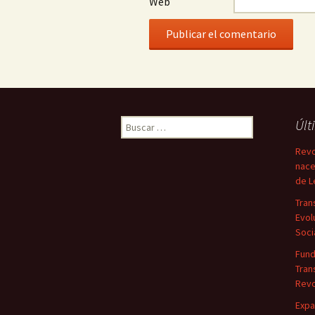
Web
Buscar:
Últ
Revo
nace
de L
Tran
Evol
Soci
Fun
Tran
Revo
Expa