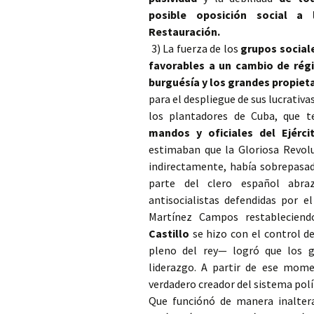
posible oposición social a 
Restauración.
3) La fuerza de los
grupos social
favorables a un cambio de rég
burguésía y los grandes propieta
para el despliegue de sus lucrativ
los plantadores de Cuba, que t
mandos y oficiales del Ejérci
estimaban que la Gloriosa Revoluc
indirectamente, había sobrepasa
parte del clero español abraz
antisocialistas defendidas por e
Martínez Campos restablecien
Castillo
se hizo con el control de
pleno del rey— logró que los ge
liderazgo. A partir de ese mome
verdadero creador del sistema po
Que funciónó de manera inaltera