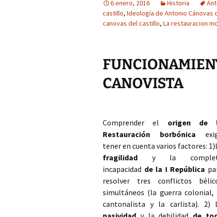
6 enero, 2016
Historia
Ant
castillo
,
Ideología de Antonio Cánovas d
canovas del castillo
,
La restauracion m
FUNCIONAMI
CANOVISTA
Comprender el
origen de 
Restauración borbónica
exi
tener en cuenta varios factores: 1)
fragilidad
y la comple
incapacidad
de la I República
pa
resolver tres conflictos bélic
simultáneos (la guerra colonial, 
cantonalista y la carlista). 2) 
pasividad
y la debilidad
de to