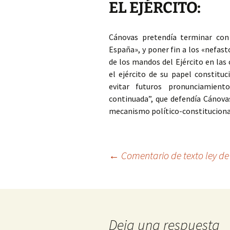
EL EJÉRCITO:
Cánovas pretendía terminar con
España», y poner fin a los «nefas
de los mandos del Ejército en las 
el ejército de su papel constituc
evitar futuros pronunciamient
continuada”, que defendía Cánovas
mecanismo político-constitucional
Navegación
←
Comentario de texto ley de
de
entradas
Deja una respuesta