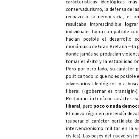
carácterísticas ideológicas má
conservadurismo, la defensa de las 
rechazo a la democracia, el ant
resultaba imprescindible logra
individuales fuera compatible con
hacían posible el desarrollo e
monárquico de Gran Bretaña —la p
donde jamás se producían violenta
tomar el éxito y la estabilidad b
Pero por otro lado, su carácter p
política todo lo que no es posible 
adversarios ideológicos y a busc
liberal («gobernar es transigir»
Restauración tenía un carácter
co
liberal
, pero
poco o nada democr
El nuevo régimen pretendía devolv
(superar el carácter partidista 
intervencionismo militar en la vi
civiles). Las bases del nuevo sist