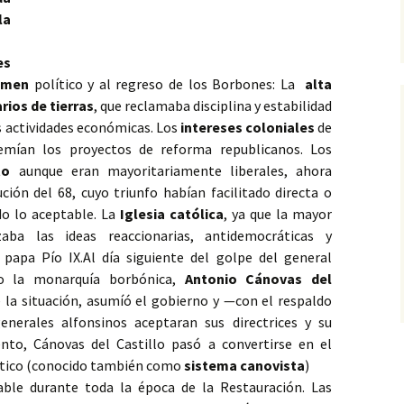
la
es
imen
político y al regreso de los Borbones: La
alta
rios de tierras
, que reclamaba disciplina y estabilidad
as actividades económicas. Los
intereses coloniales
de
emían los proyectos de reforma republicanos. Los
to
aunque eran mayoritariamente liberales, ahora
ión del 68, cuyo triunfo habían facilitado directa o
do lo aceptable. La
Iglesia católica
, ya que la mayor
aba las ideas reaccionarias, antidemocráticas y
l papa Pío IX.Al día siguiente del golpe del general
do la monarquía borbónica,
Antonio Cánovas del
 la situación, asumíó el gobierno y —con el respaldo
nerales alfonsinos aceptaran sus directrices y su
nto, Cánovas del Castillo pasó a convertirse en el
lítico (conocido también como
sistema canovista
)
ble durante toda la época de la Restauración. Las