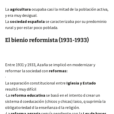
La
agricultura
ocupaba casi la mitad de la población activa,
y era muy desigual.
La
sociedad española
se caracterizaba por su predominio
rural y por estar poco poblada.
El bienio reformista (1931-1933)
Entre 1931 y 1933, Azaña se implicó en modernizar y
reformar la sociedad con
reformas:
·
La separación constitucional entre
Iglesia y Estado
resultó muy difícil
·La
reforma educativa
se basó en el intento d crear un
sistema d coeducación (chicos y chicas) laico, q suprimía la
obligatoriedad d la enseñanza d la religión.
·La
reforma agraria
seguía pendiente con la
Ley de bases