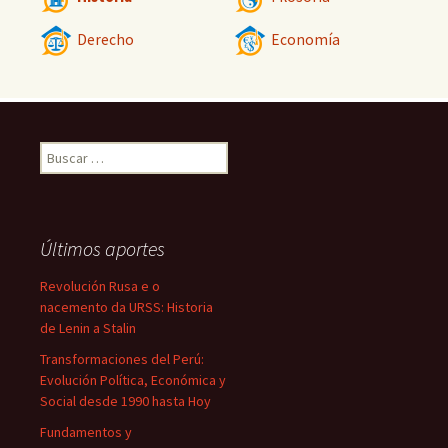
Derecho
Economía
Buscar:
Últimos aportes
Revolución Rusa e o
nacemento da URSS: Historia
de Lenin a Stalin
Transformaciones del Perú:
Evolución Política, Económica y
Social desde 1990 hasta Hoy
Fundamentos y