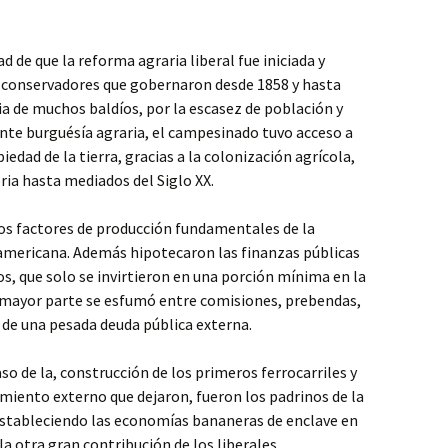
d de que la reforma agraria liberal fue iniciada y
s conservadores que gobernaron desde 1858 y hasta
cia de muchos baldíos, por la escasez de población y
iente burguésía agraria, el campesinado tuvo acceso a
piedad de la tierra, gracias a la colonización agrícola,
ia hasta mediados del Siglo XX.
dos factores de producción fundamentales de la
oamericana. Además hipotecaron las finanzas públicas
os, que solo se invirtieron en una porción mínima en la
a mayor parte se esfumó entre comisiones, prebendas,
n de una pesada deuda pública externa.
so de la, construcción de los primeros ferrocarriles y
miento externo que dejaron, fueron los padrinos de la
estableciendo las economías bananeras de enclave en
la otra gran contribución de los liberales