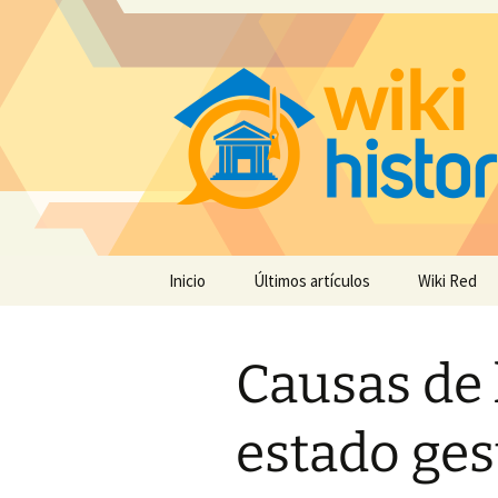
Saltar
Inicio
Últimos artículos
Wiki Red
al
contenido
Causas de l
estado ges