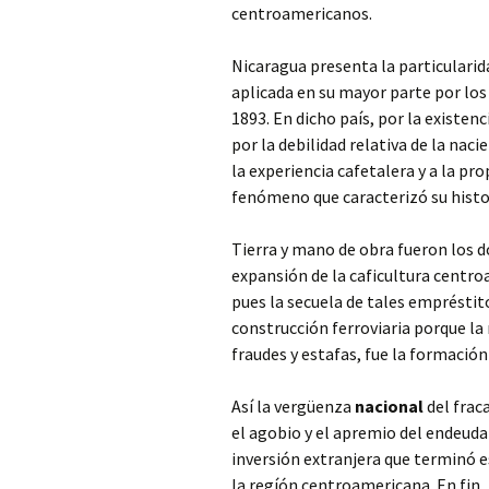
centroamericanos.
Nicaragua presenta la particularida
aplicada en su mayor parte por lo
1893. En dicho país, por la existen
por la debilidad relativa de la nac
la experiencia cafetalera y a la pro
fenómeno que caracterizó su histor
Tierra y mano de obra fueron los 
expansión de la caficultura centr
pues la secuela de tales empréstit
construcción ferroviaria porque l
fraudes y estafas, fue la formació
Así la vergüenza
nacional
del fraca
el agobio y el apremio del endeuda
inversión extranjera que terminó 
la regíón centroamericana. En fin, 