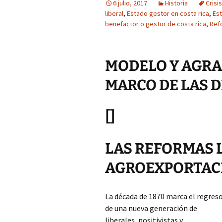
6 julio, 2017
Historia
Crisi
liberal
,
Estado gestor en costa rica
,
Est
benefactor o gestor de costa rica
,
Ref
MODELO Y AGRA
MARCO DE LAS 
[]
LAS REFORMAS L
AGROEXPORTAC
La década de 1870 marca el regres
de una nueva generación de
liberales, positivistas y