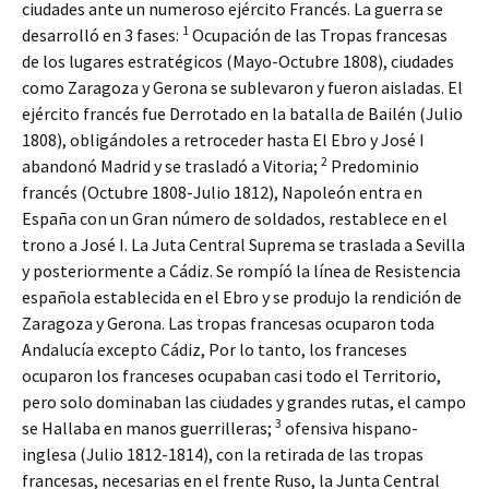
ciudades ante un numeroso ejército Francés. La guerra se
1
desarrolló en 3 fases:
Ocupación de las Tropas francesas
de los lugares estratégicos (Mayo-Octubre 1808), ciudades
como Zaragoza y Gerona se sublevaron y fueron aisladas. El
ejército francés fue Derrotado en la batalla de Bailén (Julio
1808), obligándoles a retroceder hasta El Ebro y José I
2
abandonó Madrid y se trasladó a Vitoria;
Predominio
francés (Octubre 1808-Julio 1812), Napoleón entra en
España con un Gran número de soldados, restablece en el
trono a José I. La Juta Central Suprema se traslada a Sevilla
y posteriormente a Cádiz. Se rompíó la línea de Resistencia
española establecida en el Ebro y se produjo la rendición de
Zaragoza y Gerona. Las tropas francesas ocuparon toda
Andalucía excepto Cádiz, Por lo tanto, los franceses
ocuparon los franceses ocupaban casi todo el Territorio,
pero solo dominaban las ciudades y grandes rutas, el campo
3
se Hallaba en manos guerrilleras;
ofensiva hispano-
inglesa (Julio 1812-1814), con la retirada de las tropas
francesas, necesarias en el frente Ruso, la Junta Central