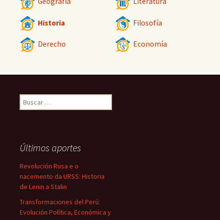
Geografía
Literatura
Historia
Filosofía
Derecho
Economía
Buscar:
Últimos aportes
Revolución Rusa e o
nacemento da URSS: Historia
de Lenin a Stalin
Transformaciones del Perú:
Evolución Política, Económica y