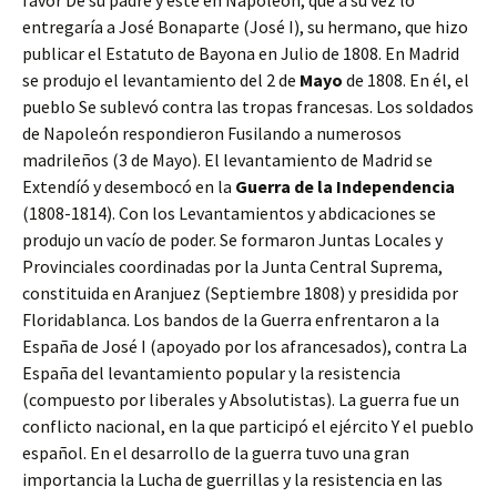
favor De su padre y este en Napoleón, que a su vez lo
entregaría a José Bonaparte (José I), su hermano, que hizo
publicar el Estatuto de Bayona en Julio de 1808. En Madrid
se produjo el levantamiento del 2 de
Mayo
de 1808. En él, el
pueblo Se sublevó contra las tropas francesas. Los soldados
de Napoleón respondieron Fusilando a numerosos
madrileños (3 de Mayo). El levantamiento de Madrid se
Extendíó y desembocó en la
Guerra de la Independencia
(1808-1814). Con los Levantamientos y abdicaciones se
produjo un vacío de poder. Se formaron Juntas Locales y
Provinciales coordinadas por la Junta Central Suprema,
constituida en Aranjuez (Septiembre 1808) y presidida por
Floridablanca. Los bandos de la Guerra enfrentaron a la
España de José I (apoyado por los afrancesados), contra La
España del levantamiento popular y la resistencia
(compuesto por liberales y Absolutistas). La guerra fue un
conflicto nacional, en la que participó el ejército Y el pueblo
español. En el desarrollo de la guerra tuvo una gran
importancia la Lucha de guerrillas y la resistencia en las