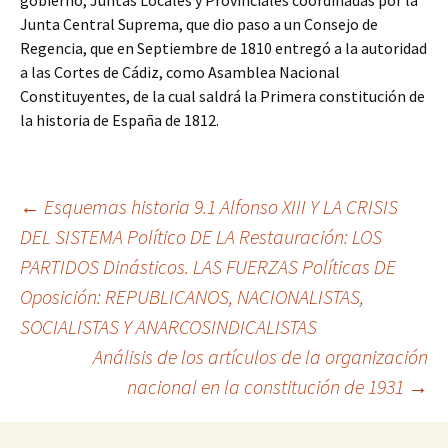
gobierno, Juntas Locales y Provinciales coordinadas por la
Junta Central Suprema, que dio paso a un Consejo de
Regencia, que en Septiembre de 1810 entregó a la autoridad
a las Cortes de Cádiz, como Asamblea Nacional
Constituyentes, de la cual saldrá la Primera constitución de
la historia de España de 1812.
Navegación
←
Esquemas historia 9.1 Alfonso XIII Y LA CRISIS
DEL SISTEMA Político DE LA Restauración: LOS
PARTIDOS Dinásticos. LAS FUERZAS Políticas DE
de
Oposición: REPUBLICANOS, NACIONALISTAS,
SOCIALISTAS Y ANARCOSINDICALISTAS
entradas
Análisis de los artículos de la organización
nacional en la constitución de 1931
→