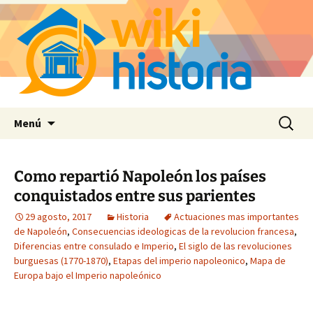
Saltar
Buscar:
Menú
al
contenido
Como repartió Napoleón los países
conquistados entre sus parientes
29 agosto, 2017
Historia
Actuaciones mas importantes
de Napoleón
,
Consecuencias ideologicas de la revolucion francesa
,
Diferencias entre consulado e Imperio
,
El siglo de las revoluciones
burguesas (1770-1870)
,
Etapas del imperio napoleonico
,
Mapa de
Europa bajo el Imperio napoleónico