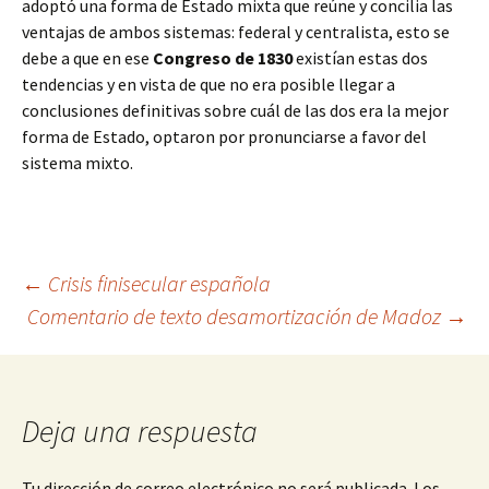
adoptó una forma de Estado mixta que reúne y concilia las
ventajas de ambos sistemas: federal y centralista, esto se
debe a que en ese
Congreso de 1830
existían estas dos
tendencias y en vista de que no era posible llegar a
conclusiones definitivas sobre cuál de las dos era la mejor
forma de Estado, optaron por pronunciarse a favor del
sistema mixto.
Navegación
←
Crisis finisecular española
Comentario de texto desamortización de Madoz
→
de
entradas
Deja una respuesta
Tu dirección de correo electrónico no será publicada.
Los