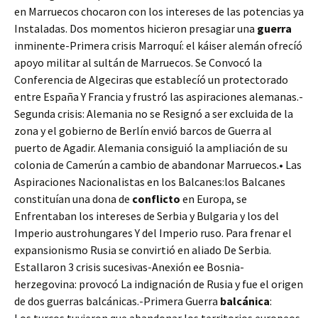
en Marruecos chocaron con los intereses de las potencias ya
Instaladas. Dos momentos hicieron presagiar una
guerra
inminente-Primera crisis Marroquí: el káiser alemán ofrecíó
apoyo militar al sultán de Marruecos. Se Convocó la
Conferencia de Algeciras que establecíó un protectorado
entre España Y Francia y frustró las aspiraciones alemanas.-
Segunda crisis: Alemania no se Resignó a ser excluida de la
zona y el gobierno de Berlín envió barcos de Guerra al
puerto de Agadir. Alemania consiguió la ampliación de su
colonia de Camerún a cambio de abandonar Marruecos.• Las
Aspiraciones Nacionalistas en los Balcanes:los Balcanes
constituían una dona de
conflicto
en Europa, se
Enfrentaban los intereses de Serbia y Bulgaria y los del
Imperio austrohungares Y del Imperio ruso. Para frenar el
expansionismo Rusia se convirtió en aliado De Serbia.
Estallaron 3 crisis sucesivas-Anexión ee Bosnia-
herzegovina: provocó La indignación de Rusia y fue el origen
de dos guerras balcánicas.-Primera Guerra
balcánica
: