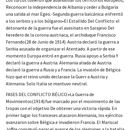
Los turcos tuvieron que abandonar los territorios europeos,
Reconocer la independencia de Albania y ceder a Bulgaria
una salida al mar Egeo.-Segunda guerra balcánica: enfrentó
a los serbios y a los búlgaros•El Estallido Del Conflicto: el
detonante de la guerra fue el asesinato en Sarajevo Del
heredero de la corona austriaca, el archiduque Francisco
Fernando(28 de Junio de 1914). Austria declaró la guerra a
Serbia acusada de organizar el Atentado. A partir de ese
momento Europa entró en guerra. Rusia apoyo a Serbia Y
declaró la guerra a Austria. Alemania aliada de Austria
declaró la guerra a Rusia y a Francia. La invasión de Bélgica
hizo que el reino unido declarase la Guerr a Austria y
Alemania. Solo Italia se mantuvo neutral.
FASES DEL CONFLICTO BÉLICO:•La Guerra de
Movimientos(1914):fue marcado por el movimiento de las
tropas con el objetivo De obtener una victoria rápida. En
primer lugar los franceses atacaron Alemania, los ejércitos
avanzaron sobre Bélgica e invadieron Francia. El Mariscal
Joffre consiguió parar el avance de los alemanes a la batalla