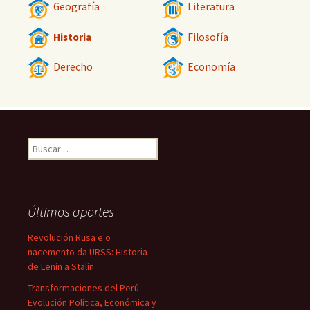
Geografía
Literatura
Historia
Filosofía
Derecho
Economía
Buscar:
Últimos aportes
Revolución Rusa e o
nacemento da URSS: Historia
de Lenin a Stalin
Transformaciones del Perú:
Evolución Política, Económica y