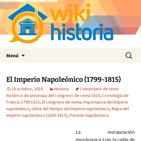
Saltar
Buscar:
Menú
al
contenido
El Imperio Napoleónico (1799-1815)
19 octubre, 2016
Historia
Comentario de texto
histórico de la Europa del congreso de viena 1815
,
Cronología de
Francia 1799-1815
,
El congreso de viena
,
Importancia del Imperio
napoleónico
,
Línea del tiempo del Imperio napoleónico
,
Mapa del
Imperio napoleónico (1805-1815)
,
Periodo napoleónico
La restauración
monárquica tras la caída de