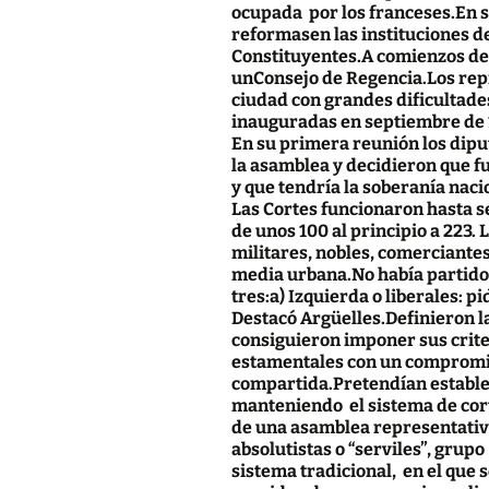
ocupada por los franceses.En s
reformasen las instituciones d
Constituyentes.A comienzos de 
unConsejo de Regencia.Los repr
ciudad con grandes dificultade
inauguradas en septiembre de 
En
su
primera
reunión los diput
la asamblea y decidieron que f
y que tendría la
soberanía
naci
Las Cortes funcionaron hasta s
de unos 100 al principio a 223.
militares, nobles, comerciantes
media urbana.No había partidos
tres:a) Izquierda o liberales: p
Destacó Argüelles.Definieron l
consiguieron imponer sus criter
estamentales con un compromis
compartida.Pretendían establec
manteniendo el sistema de cor
de una asamblea representativa 
absolutistas o “serviles”, grup
sistema tradicional, en el que 