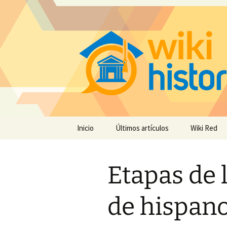
Saltar
Inicio
Últimos artículos
Wiki Red
al
contenido
Etapas de 
de hispan