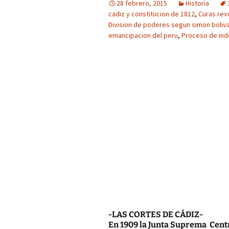
28 febrero, 2015
Historia
cadiz y constitucion de 1812
,
Curas rev
Division de poderes segun simon boliva
emancipacion del peru
,
Proceso de ind
-LAS CORTES DE CÁDIZ-
En 1909 la Junta Suprema Centr