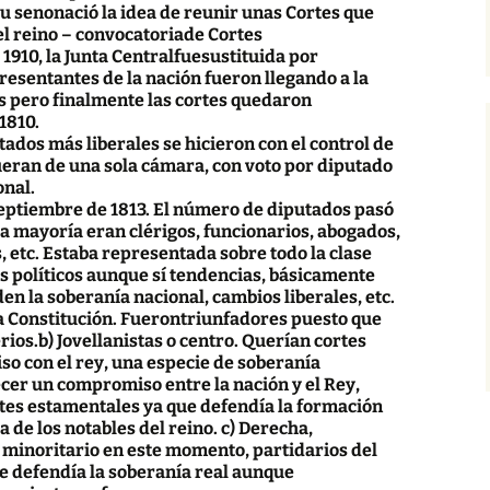
u senonació la idea de reunir unas Cortes que
el reino – convocatoriade Cortes
1910, la Junta Centralfuesustituida por
esentantes de la nación fueron llegando a la
s pero finalmente las cortes quedaron
1810.
ados más liberales se hicieron con el control de
ueran de una sola cámara, con voto por diputado
onal
.
eptiembre de 1813. El número de diputados pasó
 La mayoría eran clérigos, funcionarios, abogados,
, etc. Estaba representada sobre todo la clase
 políticos aunque sí tendencias, básicamente
iden la soberanía nacional, cambios liberales, etc.
a Constitución. Fuerontriunfadores puesto que
ios.b) Jovellanistas o centro. Querían cortes
o con el rey, una especie de soberanía
er un compromiso entre la nación y el Rey,
tes estamentales ya que defendía la formación
de los notables del reino. c) Derecha,
o minoritario en este momento, partidarios del
se defendía la soberanía real aunque