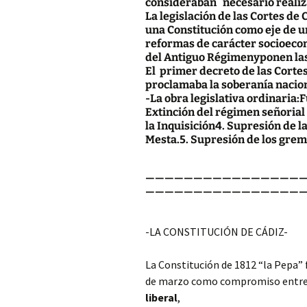
consideraban necesario realiz
La legislación de las Cortes de
una Constitución como eje de u
reformas de carácter socioecon
del Antiguo Régimenyponen las
El primer decreto de las Corte
proclamaba la soberanía nacio
-La obra legislativa ordinaria
Extinción del régimen señorial 
la Inquisición4. Supresión de la
Mesta.5. Supresión de los gremi
————————————————
—————————————————
-LA CONSTITUCIÓN DE CÁDIZ-
La Constitución de 1812 “la Pepa” 
de marzo como compromiso entre li
liberal
,