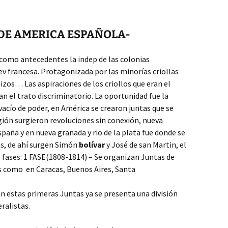
 DE AMERICA ESPAÑOLA-
 como antecedentes la indep de las colonias
rev francesa. Protagonizada por las minorías criollas
zos… Las aspiraciones de los criollos que eran el
 el trato discriminatorio. La oportunidad fue la
vacío de poder, en América se crearon juntas que se
ión surgieron revoluciones sin conexión, nueva
spaña y en nueva granada y rio de la plata fue donde se
s, de ahí surgen Simón
bolívar
y José de san Martin, el
 fases: 1 FASE(1808-1814) – Se organizan Juntas de
 como en Caracas, Buenos Aires, Santa
En estas primeras Juntas ya se presenta una división
eralistas.