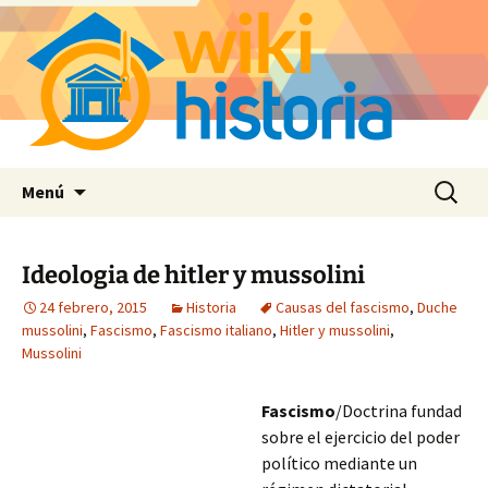
Saltar
Buscar:
Menú
al
contenido
Ideologia de hitler y mussolini
24 febrero, 2015
Historia
Causas del fascismo
,
Duche
mussolini
,
Fascismo
,
Fascismo italiano
,
Hitler y mussolini
,
Mussolini
Fascismo
/Doctrina fundad
sobre el ejercicio del poder
político mediante un