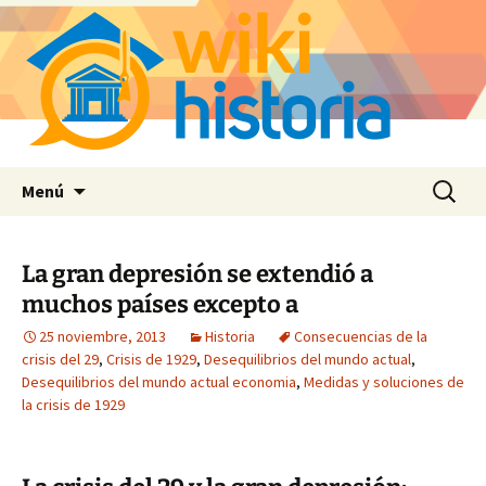
Saltar
Buscar:
Menú
al
contenido
La gran depresión se extendió a
muchos países excepto a
25 noviembre, 2013
Historia
Consecuencias de la
crisis del 29
,
Crisis de 1929
,
Desequilibrios del mundo actual
,
Desequilibrios del mundo actual economia
,
Medidas y soluciones de
la crisis de 1929