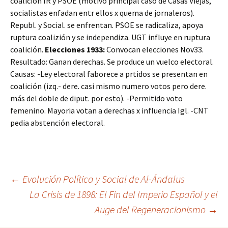
coalición IR y PSOE (motivo principal caso de Casas Viejas,
socialistas enfadan entr ellos x quema de jornaleros).
Republ. y Social. se enfrentan. PSOE se radicaliza, apoya
ruptura coalizión y se independiza. UGT influye en ruptura
coalición.
Elecciones 1933:
Convocan elecciones Nov33.
Resultado: Ganan derechas. Se produce un vuelco electoral.
Causas: -Ley electoral faborece a prtidos se presentan en
coalición (izq.- dere. casi mismo numero votos pero dere.
más del doble de diput. por esto). -Permitido voto
femenino. Mayoria votan a derechas x influencia Igl. -CNT
pedia abstención electoral.
Navegación
←
Evolución Política y Social de Al-Ándalus
La Crisis de 1898: El Fin del Imperio Español y el
Auge del Regeneracionismo
→
de