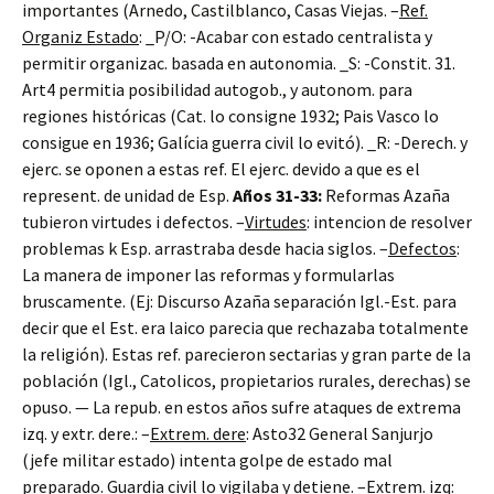
importantes (Arnedo, Castilblanco, Casas Viejas. –
Ref.
Organiz Estado
: _P/O: -Acabar con estado centralista y
permitir organizac. basada en autonomia. _S: -Constit. 31.
Art4 permitia posibilidad autogob., y autonom. para
regiones históricas (Cat. lo consigne 1932; Pais Vasco lo
consigue en 1936; Galícia guerra civil lo evitó). _R: -Derech. y
ejerc. se oponen a estas ref. El ejerc. devido a que es el
represent. de unidad de Esp.
Años 31-33:
Reformas Azaña
tubieron virtudes i defectos. –
Virtudes
: intencion de resolver
problemas k Esp. arrastraba desde hacia siglos. –
Defectos
:
La manera de imponer las reformas y formularlas
bruscamente. (Ej: Discurso Azaña separación Igl.-Est. para
decir que el Est. era laico parecia que rechazaba totalmente
la religión). Estas ref. parecieron sectarias y gran parte de la
población (Igl., Catolicos, propietarios rurales, derechas) se
opuso. — La repub. en estos años sufre ataques de extrema
izq. y extr. dere.: –
Extrem. dere
: Asto32 General Sanjurjo
(jefe militar estado) intenta golpe de estado mal
preparado. Guardia civil lo vigilaba y detiene. –
Extrem. izq
: