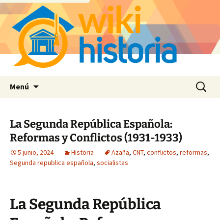
Saltar
Buscar:
Menú
al
contenido
La Segunda República Española:
Reformas y Conflictos (1931-1933)
5 junio, 2024
Historia
Azaña
,
CNT
,
conflictos
,
reformas
,
Segunda republica española
,
socialistas
La Segunda República