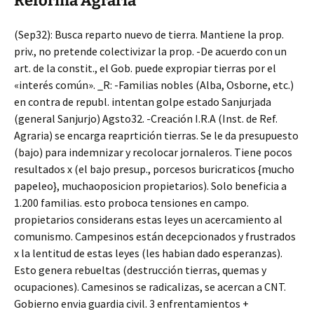
Reforma Agraria
(Sep32): Busca reparto nuevo de tierra. Mantiene la prop.
priv., no pretende colectivizar la prop. -De acuerdo con un
art. de la constit., el Gob. puede expropiar tierras por el
«interés común». _R: -Familias nobles (Alba, Osborne, etc.)
en contra de republ. intentan golpe estado Sanjurjada
(general Sanjurjo) Agsto32. -Creación I.R.A (Inst. de Ref.
Agraria) se encarga reaprtición tierras. Se le da presupuesto
(bajo) para indemnizar y recolocar jornaleros. Tiene pocos
resultados x (el bajo presup., porcesos buricraticos {mucho
papeleo}, muchaoposicion propietarios). Solo beneficia a
1.200 familias. esto proboca tensiones en campo.
propietarios considerans estas leyes un acercamiento al
comunismo. Campesinos están decepcionados y frustrados
x la lentitud de estas leyes (les habian dado esperanzas).
Esto genera rebueltas (destrucción tierras, quemas y
ocupaciones). Camesinos se radicalizas, se acercan a CNT.
Gobierno envia guardia civil. 3 enfrentamientos +