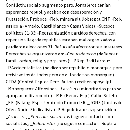
Conflictiv. social x augmento paro. Jornaleros tenían
esperanzas republ. y acaban con desesperación y
frustración. Proboca: -Reb. minera alt llobregat CNT. -Reb.
agricola (Arnedo, Castilblanco y Casas Viejas). –
Sucesos
políticos 31-33
: -Reorganización partidos derechas, con
repentina llegada republica estaban mal organizados y
perdieron elecciones 31. Ref. Azaña afectaron sus intereses.
Derecahas se organizaron en: –
Centro derecha
(defienden
famil., orden, relig. y porp. prov.): _P.Rep.Radi.Lerroux.
_P.Accidentalistas (no dicen ser republic. o monarquic. para
recivir votos de todos pero en el fondo son monarquic.).
CEDA (Confed. Esp. de Dere.. Auton.) reciben apoyo Igl.
_Monarquicos: Alfonsinos. –
Fascistas
(minoritarios pero se
agrupan militarmente): _R.E. (Renov. Esp.) Calbo Sotelo.
_F.E. (Falang. Esp.) J. Antonio Primo de R. _JONS (Juntas de
Ofen. Nacio. Sindicalista) -P. Republicanos izq. se dividen:
_
Azañistas
, _
Radicales socialistas
(siguen contacto con
socialistas), _
Reformistas
(no siguen contacto). -Ruptira