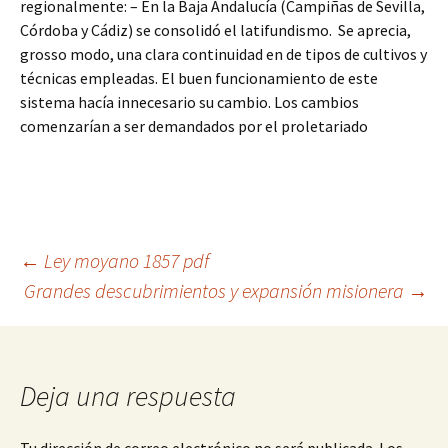
regionalmente: – En la Baja Andalucía (Campiñas de Sevilla,
Córdoba y Cádiz) se consolidó el latifundismo. Se aprecia,
grosso modo, una clara continuidad en de tipos de cultivos y
técnicas empleadas. El buen funcionamiento de este
sistema hacía innecesario su cambio. Los cambios
comenzarían a ser demandados por el proletariado
Navegación
←
Ley moyano 1857 pdf
Grandes descubrimientos y expansión misionera
→
de
entradas
Deja una respuesta