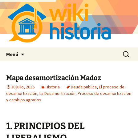
Saltar
Buscar:
Menú
al
contenido
Mapa desamortización Madoz
30 julio, 2016
Historia
Deuda publica
,
El proceso de
desamortización
,
La Desamortización
,
Proceso de desamortizacion
y cambios agrarios
1. PRINCIPIOS DEL