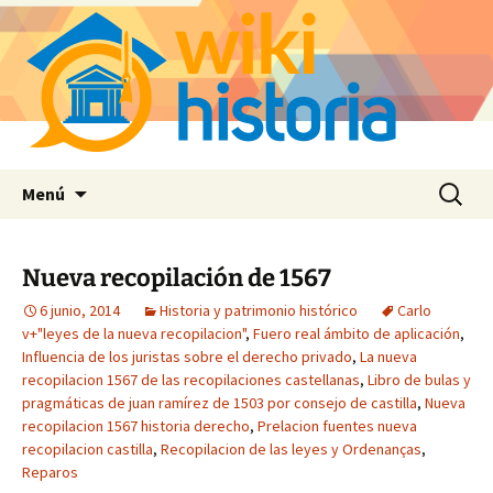
Saltar
Buscar:
Menú
al
contenido
Nueva recopilación de 1567
6 junio, 2014
Historia y patrimonio histórico
Carlo
v+"leyes de la nueva recopilacion"
,
Fuero real ámbito de aplicación
,
Influencia de los juristas sobre el derecho privado
,
La nueva
recopilacion 1567 de las recopilaciones castellanas
,
Libro de bulas y
pragmáticas de juan ramírez de 1503 por consejo de castilla
,
Nueva
recopilacion 1567 historia derecho
,
Prelacion fuentes nueva
recopilacion castilla
,
Recopilacion de las leyes y Ordenanças
,
Reparos