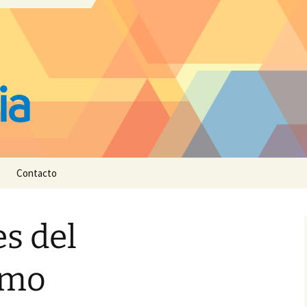
Contacto
s del
smo