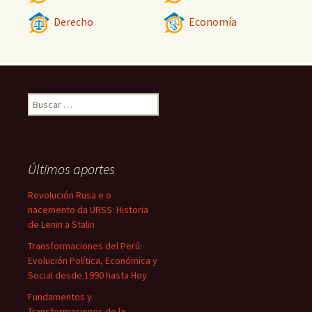
Derecho
Economía
Buscar:
Últimos aportes
Revolución Rusa e o
nacemento da URSS: Historia
de Lenin a Stalin
Transformaciones del Perú:
Evolución Política, Económica y
Social desde 1990 hasta Hoy
Fundamentos y
Transformaciones de la