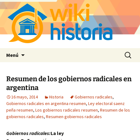
Saltar
Buscar:
Menú
al
contenido
Resumen de los gobiernos radicales en
argentina
16 mayo, 2014
Historia
Gobiernos radicales
,
Gobiernos radicales en argentina resumen
,
Ley electoral saenz
peña resumen
,
Los gobiernos radicales resumen
,
Resumen de los
gobiernos radicales
,
Resumen gobiernos radicales
Gobiernos radicales:
La ley