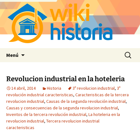
Saltar
Buscar:
Menú
al
contenido
Revolucion industrial en la hoteleria
14 abril, 2014
Historia
3º revolucion industrial
,
3º
revolución industrial caracteristicas
,
Caracteristicas de la tercera
revolucion industrial
,
Causas de la segunda revolución industrial
,
Causas y consecuencias de la segunda revolucion industrial
,
Inventos de la tercera revolución industrial
,
La hoteleria en la
revolucion industrial
,
Tercera revolucion industrial
caracteristicas