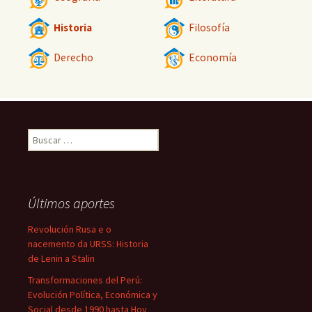
Historia
Filosofía
Derecho
Economía
Buscar:
Últimos aportes
Revolución Rusa e o
nacemento da URSS: Historia
de Lenin a Stalin
Transformaciones del Perú:
Evolución Política, Económica y
Social desde 1990 hasta Hoy