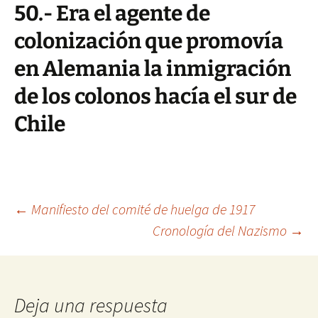
50.- Era el agente de
colonización que promovía
en Alemania la inmigración
de los colonos hacía el sur de
Chile
Navegación
←
Manifiesto del comité de huelga de 1917
Cronología del Nazismo
→
de
entradas
Deja una respuesta