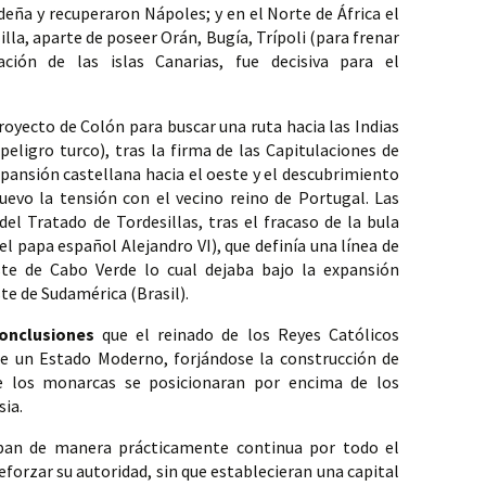
deña y recuperaron Nápoles; y en el Norte de África el 
la, aparte de poseer Orán, Bugía, Trípoli (para frenar 
ión de las islas Canarias, fue decisiva para el 
oyecto de Colón para buscar una ruta hacia las Indias 
peligro turco), tras la firma de las Capitulaciones de 
xpansión castellana hacia el oeste y el descubrimiento 
evo la tensión con el vecino reino de Portugal. Las 
del Tratado de Tordesillas, tras el fracaso de la bula 
el papa español Alejandro VI), que definía una línea de 
te de Cabo Verde lo cual dejaba bajo la expansión 
te de Sudamérica (Brasil).
onclusiones 
que el reinado de los Reyes Católicos 
de un Estado Moderno, forjándose la construcción de 
e los monarcas se posicionaran por encima de los 
ia. 
ban de manera prácticamente continua por todo el 
reforzar su autoridad, sin que establecieran una capital 