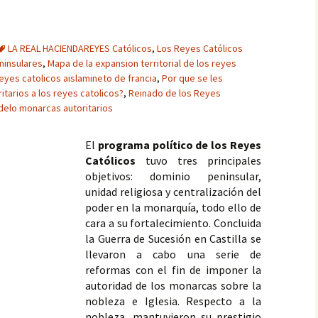
LA REAL HACIENDAREYES Católicos
,
Los Reyes Católicos
eninsulares
,
Mapa de la expansion territorial de los reyes
 reyes catolicos aislamineto de francia
,
Por que se les
tarios a los reyes catolicos?
,
Reinado de los Reyes
elo monarcas autoritarios
El 
programa político de los Reyes 
Católicos
 tuvo tres principales 
objetivos: dominio peninsular, 
unidad religiosa y centralización del 
poder en la monarquía, todo ello de 
cara a su fortalecimiento. Concluida 
la Guerra de Sucesión en Castilla se 
llevaron a cabo una serie de 
reformas con el fin de imponer la 
autoridad de los monarcas sobre la 
nobleza e Iglesia. Respecto a la 
nobleza, mantuvieron su prestigio 