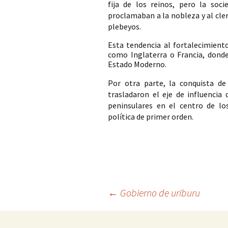
fija de los reinos, pero la soci
proclamaban a la nobleza y al cle
plebeyos. 
Esta tendencia al fortalecimiento
como Inglaterra o Francia, donde
Estado Moderno. 
Por otra parte, la conquista de 
trasladaron el eje de influencia 
peninsulares en el centro de lo
política de primer orden.
Navegación
←
Gobierno de uriburu