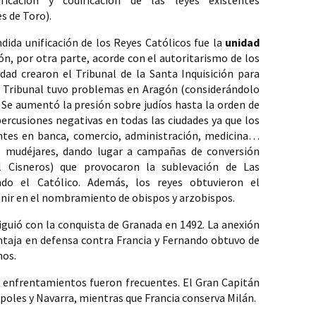
icación y codificación de las leyes existentes 
s de Toro).
ida unificación de los Reyes Católicos fue la 
unidad 
ón, por otra parte, acorde con el autoritarismo de los 
ad crearon el Tribunal de la Santa Inquisición para 
e Tribunal tuvo problemas en Aragón (considerándolo 
. Se aumentó la presión sobre judíos hasta la orden de 
percusiones negativas en todas las ciudades ya que los 
tes en banca, comercio, administración, medicina… 
 mudéjares, dando lugar a campañas de conversión 
l Cisneros) que provocaron la sublevación de Las 
ndo el Católico. Además, los reyes obtuvieron el 
nir en el nombramiento de obispos y arzobispos.
iguió con la conquista de Granada en 1492. La anexión 
taja en defensa contra Francia y Fernando obtuvo de 
os. 
os enfrentamientos fueron frecuentes. El Gran Capitán 
poles y Navarra, mientras que Francia conserva Milán.