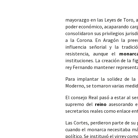
mayorazgo en las Leyes 
de Toro, 
poder económico, acaparando cargos,
consolidaron sus privilegios juris
a la Corona. En Aragón la pree
influencia señorial y la tradic
resistencia, aunque el 
monarc
instituciones. La creación de la fi
rey Fernando mantener representa
Para implantar la solidez de la 
Moderno, se tomaron varias medid
El consejo Real pasó a estar al se
supremo del 
reino
 asesorando en
secretarios reales como enlace en
Las Cortes, perdieron parte de su 
cuando el monarca necesitaba más
político. Se instituyó el virrey c