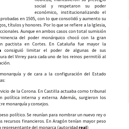
social y respetaron su poder 
económico, institucionalizando el 
aprobadas en 1505, con lo que consolidó y aumento su 
 títulos y honores. Por lo que se refiere a la Iglesia, 
diccionales. Aunque en ambos casos con total sumisión 
minencia del poder monárquico chocó con la gran 
ión pactista en Cortes. En Cataluña fue mayor la 
a
 consiguió limitar el poder de algunas de sus 
gura del Virrey para cada uno de los reinos permitíó al 
ción. 
monarquía y de cara a la configuración del Estado 
as:
rvicio de la Corona. En Castilla actuaba como tribunal 
 política interna y externa. Además, surgieron los 
tre monarquía y consejos.
peso político. Se reunían para nombrar un nuevo rey o 
 recursos financieros. En Aragón tenían mayor peso 
omo representante del monarca (autoridad 
real
)