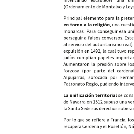
intentando establecer una unif
(Ordenamiento de Montalvo y Leye
Principal elemento para la pretend
en torno a la religión
, una cuesti
monarcas. Para conseguir esa unid
perseguir a falsos conversos. Est
al servicio del autoritarismo real)
expulsión en 1492, la cual tuvo re
judíos cumplían papeles importan
Aumentaron la presión sobre los
forzosa (por parte del cardena
Alpujarras, sofocada por Ferna
Patronato Regio, pudiendo interve
La unificación territorial
 se cons
de Navarra en 1512 supuso una ven
la Santa Sede sus derechos soberan
Por lo que se refiere a Francia, l
recupera Cerdeña y el Rosellón, Ná