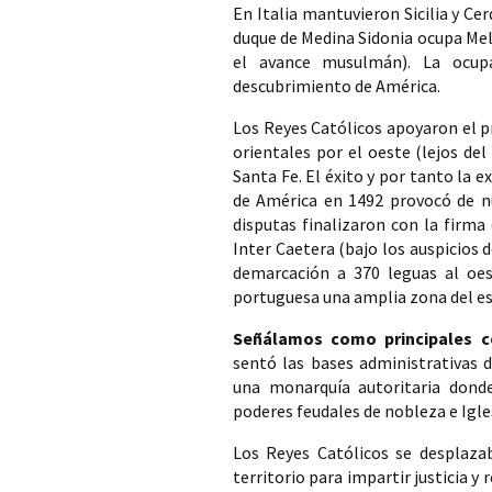
En Italia mantuvieron Sicilia y Cer
duque de Medina Sidonia ocupa Melil
el avance musulmán). La ocupac
descubrimiento de América. 
Los Reyes Católicos apoyaron el pr
orientales por el oeste (lejos del 
Santa Fe. El éxito y por tanto la e
de América en 1492 provocó de nu
disputas finalizaron con la firma 
Inter Caetera (bajo los auspicios d
demarcación a 370 leguas al oes
portuguesa una amplia zona del es
Señálamos como principales c
sentó las bases administrativas 
una monarquía autoritaria dond
poderes feudales de nobleza e Igles
Los Reyes Católicos se desplaza
territorio para impartir justicia y 