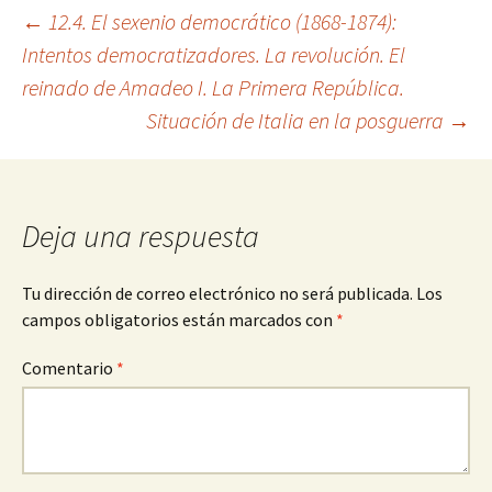
Navegación
←
12.4. El sexenio democrático (1868-1874):
Intentos democratizadores. La revolución. El
reinado de Amadeo I. La Primera República.
de
Situación de Italia en la posguerra
→
entradas
Deja una respuesta
Tu dirección de correo electrónico no será publicada.
Los
campos obligatorios están marcados con
*
Comentario
*