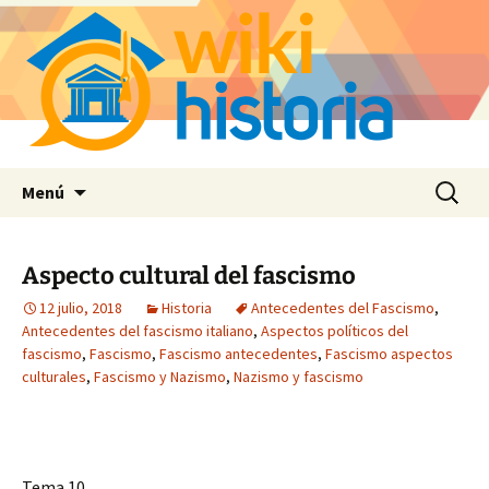
Saltar
Buscar:
Menú
al
contenido
Aspecto cultural del fascismo
12 julio, 2018
Historia
Antecedentes del Fascismo
,
Antecedentes del fascismo italiano
,
Aspectos políticos del
fascismo
,
Fascismo
,
Fascismo antecedentes
,
Fascismo aspectos
culturales
,
Fascismo y Nazismo
,
Nazismo y fascismo
Tema 10.