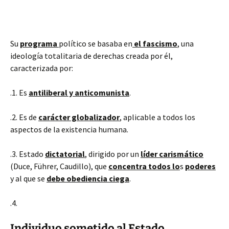
Su
programa
político se basaba en
el fascismo
, una
ideología totalitaria de derechas creada por él,
caracterizada por:
.1. Es
antiliberal y anticomunista
.
.2. Es de
carácter globalizador
, aplicable a todos los
aspectos de la existencia humana.
.3. Estado
dictatorial
, dirigido por un
líder carismático
(Duce, Führer, Caudillo), que
concentra todos lo
s
poderes
y al que se
debe obediencia ciega
.
.4.
Individuo sometido al Estado