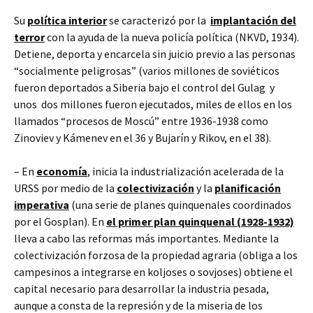
Su
política interior
se caracterizó por la
implantación del
terror
con la ayuda de la nueva policía política (NKVD, 1934).
Detiene, deporta y encarcela sin juicio previo a las personas
“socialmente peligrosas” (varios millones de soviéticos
fueron deportados a Siberia bajo el control del Gulag y
unos dos millones fueron ejecutados, miles de ellos en los
llamados “procesos de Moscú” entre 1936-1938 como
Zinoviev y Kámenev en el 36 y Bujarín y Rikov, en el 38).
– En
economía
, inicia la industrialización acelerada de la
URSS por medio de la
colectivización
y la
planificación
imperativa
(una serie de planes quinquenales coordinados
por el Gosplan). En
el primer plan quinquenal (1928-1932)
lleva a cabo las reformas más importantes. Mediante la
colectivización forzosa de la propiedad agraria (obliga a los
campesinos a integrarse en koljoses o sovjoses) obtiene el
capital necesario para desarrollar la industria pesada,
aunque a consta de la represión y de la miseria de los