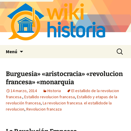
Saltar
Buscar:
Menú
al
contenido
Burguesia» «aristocracia» «revolucion
francesa» «monarquia
14 marzo, 2014
Historia
El estallido de la revolucion
francesa.
,
Estallido revolucion francesa
,
Estallido y etapas de la
revolución francesa
,
La revolucion francesa. el estallidode la
revolucion
,
Revolucion francaza