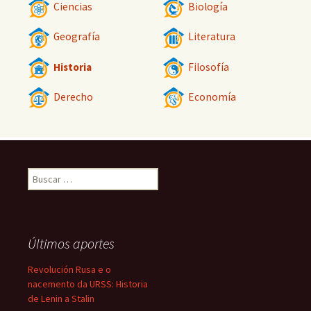
Ciencias
Biología
Geografía
Literatura
Historia
Filosofía
Derecho
Economía
Buscar:
Últimos aportes
Revolución Rusa e o
nacemento da URSS: Historia
de Lenin a Stalin