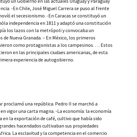
ituyó un Gobierno en las actuales Uruguay y Paraguay
ia. -En Chile, José Miguel Carrera se puso al frente
ovíó el secesionismo. -En Caracas se constituyó un
óla independencia en 1811 y adaptó una constitución
pía los lazos con la metrópoli y convocaba un
os de Nueva Granada. – En México, los primeros
ieron como protagonistas a los campesinos. … Estos
ieron en las principales ciudaes americanas, de esta
primera experiencia de autogobierno.
r proclamó una república. Pedro II se marchó a
 en vigor una carta magna. -La economía: la economía
a en la exportación de café, cultivo que había sido
s grandes hacendados cultivaban sus propiedades
frica. La esclavitud y la competencia en el comercio