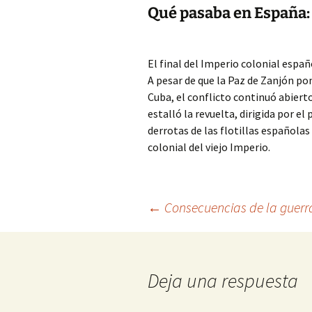
Qué pasaba en España:
El final del Imperio colonial españ
A pesar de que la Paz de Zanjón pon
Cuba, el conflicto continuó abier
estalló la revuelta, dirigida por e
derrotas de las flotillas española
colonial del viejo Imperio.
Navegación
←
Consecuencias de la guerr
de
Deja una respuesta
entradas