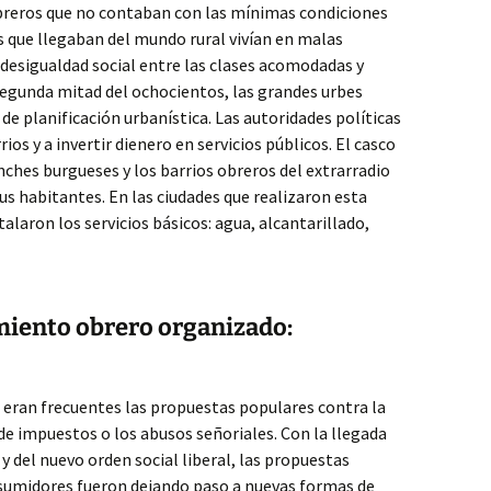
breros que no contaban con las mínimas condiciones
es que llegaban del mundo rural vivían en malas
La desigualdad social entre las clases acomodadas y
segunda mitad del ochocientos, las grandes urbes
de planificación urbanística. Las autoridades políticas
s y a invertir dienero en servicios públicos. El casco
ches burgueses y los barrios obreros del extrarradio
us habitantes. En las ciudades que realizaron esta
laron los servicios básicos: agua, alcantarillado,
miento obrero organizado:
eran frecuentes las propuestas populares contra la
 de impuestos o los abusos señoriales. Con la llegada
y del nuevo orden social liberal, las propuestas
sumidores fueron dejando paso a nuevas formas de