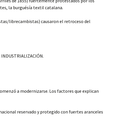
carriles de 1855) fuertemente protestados por los
s, la burguésía textil catalana.
tas/librecambistas) causaron el retroceso del
 INDUSTRIALIZACIÓN.
comenzó a modernizarse. Los factores que explican
nacional reservado y protegido con fuertes aranceles