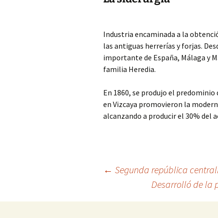
Industria encaminada a la obtenció
las antiguas herrerías y forjas. De
importante de España, Málaga y Ma
familia Heredia.
En 1860, se produjo el predominio d
en Vizcaya promovieron la modern
alcanzando a producir el 30% del a
Navegación
←
Segunda república central
Desarrolló de la
de