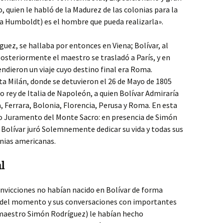
 quien le habló de la Madurez de las colonias para la
ía Humboldt) es el hombre que pueda realizarla».
uez, se hallaba por entonces en Viena; Bolívar, al
Posteriormente el maestro se trasladó a París, y en
ieron un viaje cuyo destino final era Roma.
a Milán, donde se detuvieron el 26 de Mayo de 1805
 rey de Italia de Napoleón, a quien Bolívar Admiraría
, Ferrara, Bolonia, Florencia, Perusa y Roma. En esta
do Juramento del Monte Sacro: en presencia de Simón
Bolívar juró Solemnemente dedicar su vida y todas sus
onias americanas.
l
nvicciones no habían nacido en Bolívar de forma
r del momento y sus conversaciones con importantes
maestro Simón Rodríguez) le habían hecho