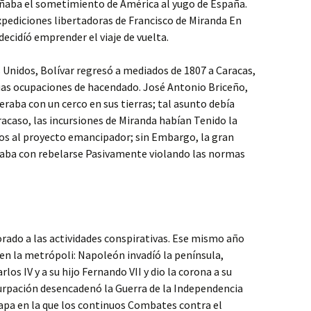
añaba el sometimiento de América al yugo de España.
expediciones libertadoras de Francisco de Miranda En
decidíó emprender el viaje de vuelta.
 Unidos, Bolívar regresó a mediados de 1807 a Caracas,
as ocupaciones de hacendado. José Antonio Briceño,
peraba con un cerco en sus tierras; tal asunto debía
racaso, las incursiones de Miranda habían Tenido la
ños al proyecto emancipador; sin Embargo, la gran
maba con rebelarse Pasivamente violando las normas
orado a las actividades conspirativas. Ese mismo año
en la metrópoli: Napoleón invadíó la península,
s IV y a su hijo Fernando VII y dio la corona a su
rpación desencadenó la Guerra de la Independencia
apa en la que los continuos Combates contra el