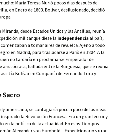
 mucho: María Teresa Murió pocos días después de
la, en Enero de 1803. Bolívar, desilusionado, decidíó
uropa.
 Miranda, desde Estados Unidos y las Antillas, reunía
edición militar que diese la
independencia
al país,
comenzaban a tomar aires de revuelta. Ajeno a todo
uegro en Madrid, para trasladarse a París en 1804. A la
uien no tardaría en proclamarse Emperador de
 aristócrata, hallada entre la Burguésía, que se reunía
s asistía Bolívar en Compañía de Fernando Toro y
e Sacro
andy americano, se contagiaría poco a poco de las ideas
n inspirado la Revolución Francesa. Era un gran lector y
o en la política de la actualidad. En esos Tiempos
alemán Alexander von Humboldt, Expedicionario y gran