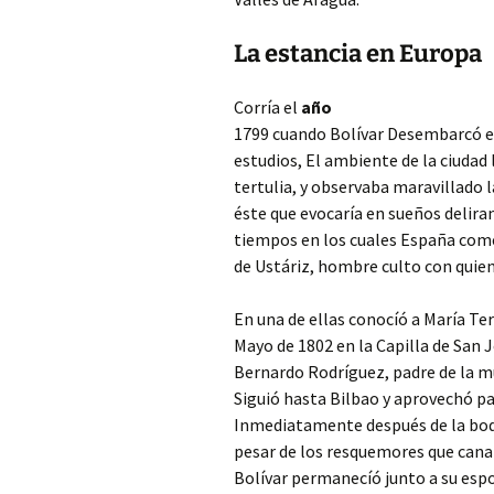
La estancia en Europa
Corría el
año
1799 cuando Bolívar Desembarcó en 
estudios, El ambiente de la ciudad 
tertulia, y observaba maravillado l
éste que evocaría en sueños delira
tiempos en los cuales España come
de Ustáriz, hombre culto con quie
En una de ellas conocíó a María Ter
Mayo de 1802 en la Capilla de San J
Bernardo Rodríguez, padre de la mu
Siguió hasta Bilbao y aprovechó par
Inmediatamente después de la boda,
pesar de los resquemores que canal
Bolívar permanecíó junto a su espo