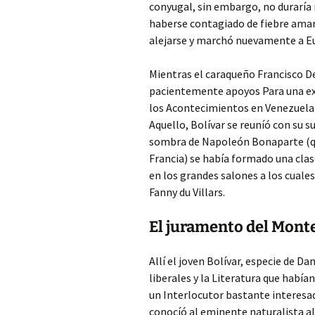
conyugal, sin embargo, no duraría
haberse contagiado de fiebre amaril
alejarse y marchó nuevamente a E
Mientras el caraqueño Francisco De
pacientemente apoyos Para una exp
los Acontecimientos en Venezuela 
Aquello, Bolívar se reuníó con su s
sombra de Napoleón Bonaparte (q
Francia) se había formado una clase
en los grandes salones a los cuale
Fanny du Villars.
El juramento del Mont
Allí el joven Bolívar, especie de D
liberales y la Literatura que había
un Interlocutor bastante interesad
conocíó al eminente naturalista 