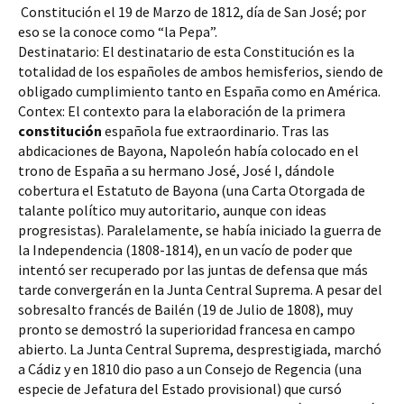
 Constitución el 19 de Marzo de 1812, día de San José; por 
eso se la conoce como “la Pepa”. 
Destinatario: El destinatario de esta Constitución es la 
totalidad de los españoles de ambos hemisferios, siendo de 
obligado cumplimiento tanto en España como en América.
Contex: El contexto para la elaboración de la primera 
constitución
 española fue extraordinario. Tras las 
abdicaciones de Bayona, Napoleón había colocado en el 
trono de España a su hermano José, José I, dándole 
cobertura el Estatuto de Bayona (una Carta Otorgada de 
talante político muy autoritario, aunque con ideas 
progresistas). Paralelamente, se había iniciado la guerra de 
la Independencia (1808-1814), en un vacío de poder que 
intentó ser recuperado por las juntas de defensa que más 
tarde convergerán en la Junta Central Suprema. A pesar del 
sobresalto francés de Bailén (19 de Julio de 1808), muy 
pronto se demostró la superioridad francesa en campo 
abierto. La Junta Central Suprema, desprestigiada, marchó 
a Cádiz y en 1810 dio paso a un Consejo de Regencia (una 
especie de Jefatura del Estado provisional) que cursó 