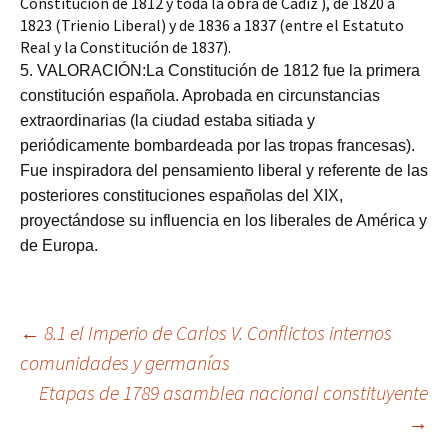
Constitución de 1812 y toda la obra de Cádiz ), de 1820 a 
1823 (Trienio Liberal) y de 1836 a 1837 (entre el Estatuto 
Real y la Constitución de 1837).
5. VALORACIÓN:La Constitución de 1812 fue la primera 
constitución española. Aprobada en circunstancias 
extraordinarias (la ciudad estaba sitiada y 
periódicamente bombardeada por las tropas francesas). 
Fue inspiradora del pensamiento liberal y referente de las 
posteriores constituciones españolas del XIX, 
proyectándose su influencia en los liberales de América y 
de Europa.
Navegación
←
8.1 el Imperio de Carlos V. Conflictos internos
comunidades y germanías
Etapas de 1789 asamblea nacional constituyente
de
→