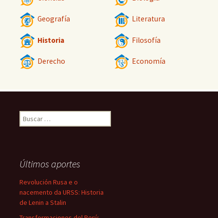
Geografía
Literatura
Historia
Filosofía
Derecho
Economía
Buscar:
Últimos aportes
Revolución Rusa e o
nacemento da URSS: Historia
de Lenin a Stalin
Transformaciones del Perú: