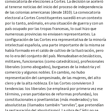
convocatoria de elecciones a Cortes. La decisión se aceleró 
al tenerse noticias del inicio del proceso de independencia 
de las colonias americanas (desde 1810). La convocatoria 
electoral a Cortes Constituyentes sucedíó en un contexto 
por lo tanto, anómalo, en una situación de guerra y con un 
país ocupado por las tropas francesas, lo cual hizo que 
numerosas provincias no enviasen representantes. La 
configuración de las Cortes era representativa de la minoría 
intelectual española, una parte importante de la misma se 
había formado en el caldo de cultivo de la Ilustración, pero 
no lo era del conjunto del país. Menudeaban eclesiásticos, 
militares, funcionarios (como catedráticos), profesionales 
liberales (como abogados), burgueses de la industria y el 
comercio y algunos nobles. En cambio, no hubo 
representación del campesinado, de las mujeres, del alto 
clero y de la alta nobleza. En las Cortes convivieron 3 
tendencias: los liberales (se empleará por primera vez ese 
término, y eran partidarios de reformas profundas), los 
constitucionales o jovellanistas (más moderados) y los 
absolutistas (llamados también “serviles”, que pretendían 
la restauración del absolutismo). La obra de Cádiz no se 