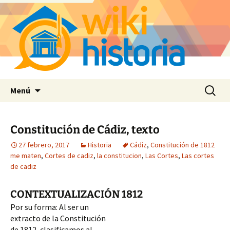
Saltar
Buscar:
Menú
al
contenido
Constitución de Cádiz, texto
27 febrero, 2017
Historia
Cádiz
,
Constitución de 1812
me maten
,
Cortes de cadiz
,
la constitucion
,
Las Cortes
,
Las cortes
de cadiz
CONTEXTUALIZACIÓN 1812
Por su forma: Al ser un 
extracto de la Constitución 
de 1812, clasificamos al 