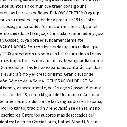
gunos puntos en común que traen consigo una
tes en las letras españolas. El NOVECENTISMO agrupa
lcanza su máximo esplendor a partir de 1914. Estos
s cosas, por su sólida formación intelectual, por el
tremo cuidado del lenguaje. Sin duda, el animador y guía
ga y Gasset, cuya obra es fundamentalmente
VANGUARDIA. Son corrientes de ruptura radical que
1930 y afectaron no sólo a la literatura sino a todas
os más importantes movimientos de vanguardia fueron
 Surrealismo. las letras españolas contarán con dos
 el ultraísmo y el creacionismo. Gran difusor de
amón Gómez de la Serna. GENERACIÓN DEL 27. Se
tismo y, especialmente, de Ortega y Gasset. Algunos
neración del 98, como Miguel de Unamuno o Antonio
la Serna, introductor de las vanguardias en España,
 Por lo tanto, tradición y renovación se dan la mano
escritores. Entre los autores más destacados del
ientes: Federico García Lorca, Rafael Alberti, Vicente