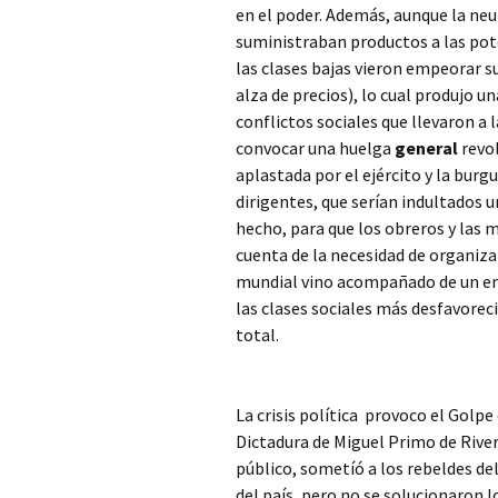
en el poder. Además, aunque la neu
suministraban productos a las pot
las clases bajas vieron empeorar s
alza de precios), lo cual produjo u
conflictos sociales que llevaron a 
convocar una huelga
general
revol
aplastada por el ejército y la bur
dirigentes, que serían indultados u
hecho, para que los obreros y las 
cuenta de la necesidad de organizar
mundial vino acompañado de un e
las clases sociales más desfavorec
total.
La crisis política provoco el Golp
Dictadura de Miguel Primo de Rive
público, sometíó a los rebeldes del
del país, pero no se solucionaron 