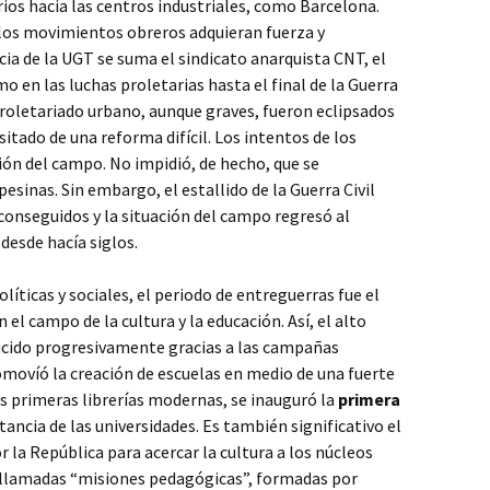
os hacia las centros industriales, como Barcelona.
 los movimientos obreros adquieran fuerza y
ncia de la UGT se suma el sindicato anarquista CNT, el
 en las luchas proletarias hasta el final de la Guerra
 proletariado urbano, aunque graves, fueron eclipsados
ado de una reforma difícil. Los intentos de los
ión del campo. No impidió, de hecho, que se
esinas. Sin embargo, el estallido de la Guerra Civil
 conseguidos y la situación del campo regresó al
desde hacía siglos.
olíticas y sociales, el periodo de entreguerras fue el
campo de la cultura y la educación. Así, el alto
ducido progresivamente gracias a las campañas
omovíó la creación de escuelas en medio de una fuerte
s primeras librerías modernas, se inauguró la
primera
ncia de las universidades. Es también significativo el
 la República para acercar la cultura a los núcleos
as llamadas “misiones pedagógicas”, formadas por