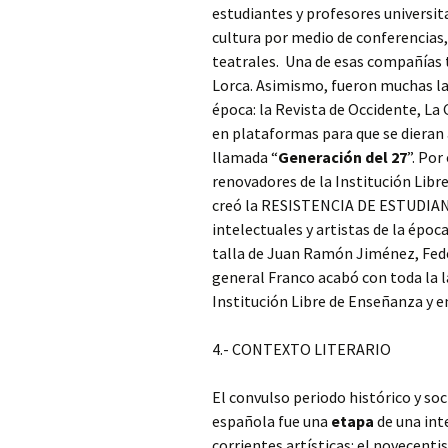
estudiantes y profesores universita
cultura por medio de conferencias,
teatrales. Una de esas compañías t
Lorca. Asimismo, fueron muchas la
época: la Revista de Occidente, La G
en plataformas para que se dieran 
llamada “
Generación del 27
”. Por
renovadores de la Institución Libr
creó la RESISTENCIA DE ESTUDIANT
intelectuales y artistas de la época
talla de Juan Ramón Jiménez, Feder
general Franco acabó con toda la la
Institución Libre de Enseñanza y env
4.- CONTEXTO LITERARIO
El convulso periodo histórico y soci
española fue una
etapa
de una inte
corrientes artísticas: el novecent