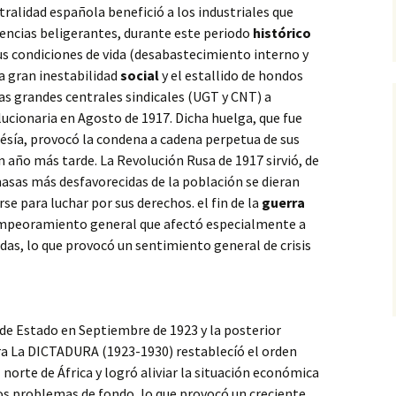
tralidad española benefició a los industriales que
encias beligerantes, durante este periodo
histórico
us condiciones de vida (desabastecimiento interno y
na gran inestabilidad
social
y el estallido de hondos
las grandes centrales sindicales (UGT y CNT) a
ucionaria en Agosto de 1917. Dicha huelga, que fue
guésía, provocó la condena a cadena perpetua de sus
n año más tarde. La Revolución Rusa de 1917 sirvió, de
masas más desfavorecidas de la población se dieran
se para luchar por sus derechos. el fin de la
guerra
mpeoramiento general que afectó especialmente a
idas, lo que provocó un sentimiento general de crisis
e de Estado en Septiembre de 1923 y la posterior
ra La DICTADURA (1923-1930) restablecíó el orden
 norte de África y logró aliviar la situación económica
los problemas de fondo, lo que provocó un creciente