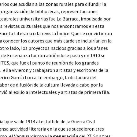
rios que acudían a las zonas rurales para difundir la
 organización de bibliotecas, representaciones
eatrales universitarias fue La Barraca, impulsada por
s revistas culturales que nos encontramos en esta
aceta Literaria o la revista Índice. Que se convirtieron
a conocer los autores que más tarde se incluirían en la
 otro lado, los proyectos nacidos gracias a los afanes
e de Enseñanza fueron abríéndose paso y en 1910 se
ES, que fue el punto de reuníón de los grandes
. ella vivieron y trabajaron artistas y escritores de la
ico García Lorca. In embargo, la dictadura del
bor de difusión de la cultura llevada a cabo por la
ió al exilio a intelectuales y artistas de primera fila.
al que va de 1914 al estallido de la Guerra Civil
nsa actividad literaria en la que se sucedieron tres
ismo, el Vanguardismo y la
generación
del 27. Son tres