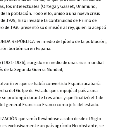
as, los intelectuales (Ortega y Gasset, Unamuno,
e la población. Todo ello, unido a una nueva crisis
de 1929, hizo inviable la continuidad de Primo de
ero de 1930 presentó su dimisión al rey, quien la aceptó
GUNDA REPÚBLICA en medio del júbilo de la población,
ación borbónica en España.
 (1931-1936), surgido en medio de una crisis mundial
ués de la Segunda Guerra Mundial,
 polvorín en que se había convertido España acabaría
fecha del Golpe de Estado que empujó al país a una
 se prolongó durante tres años y que finalizó el 1 de
del general Francisco Franco como jefe del estado.
ACIÓN que venía llevándose a cabo desde el Siglo
o es exclusivamente un país agrícola No obstante, se