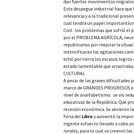
dan fuertes movimientos migratori
Este despegue industrial hace que
relevancia y a la tradicional prese
cual tendrá un papel importantísimo
Civil. los problemas que sufríó el
por el PROBLEMA AGRÍCOLA, necesit
republicanos por mejorar la situac
intensificaran las agitaciones camp
echó por tierra los escasos logros
estado lamentable que arrastraba 
CULTURAL
A pesar de las graves dificultades p
marco de GRANDES PROGRESOS en el 
nivel de analfabetismo. se vio re
educativas de la República. Que pr
recesión económica. Se abrieron la
Feria del
Libro
y aumentó la importa
ingente esfuerzo llevado a cabo por
rurales, para lo cual se crearon l