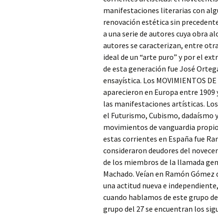
manifestaciones literarias con al
renovación estética sin preceden
a una serie de autores cuya obra a
autores se caracterizan, entre otra
ideal de un “arte puro” y por el ex
de esta generación fue José Orte
ensayística. Los MOVIMIENTOS DE 
aparecieron en Europa entre 1909 y 
las manifestaciones artísticas. L
el Futurismo, Cubismo, dadaísmo y
movimientos de vanguardia propios:
estas corrientes en España fue R
consideraron deudores del novecen
de los miembros de la llamada ge
Machado. Veían en Ramón Gómez de 
una actitud nueva e independiente,
cuando hablamos de este grupo de 
grupo del 27 se encuentran los sigu