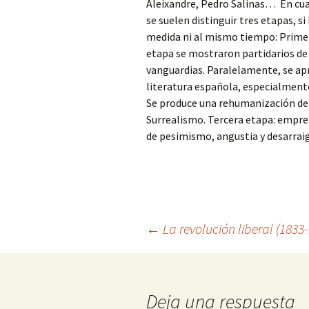
Aleixandre, Pedro Salinas… En cuant
se suelen distinguir tres etapas, 
medida ni al mismo tiempo: Prime
etapa se mostraron partidarios de
vanguardias. Paralelamente, se aprec
literatura española, especialmente
Se produce una rehumanización de s
Surrealismo. Tercera etapa: empre
de pesimismo, angustia y desarrai
Navegación
←
La revolución liberal (1833
de
Deja una respuesta