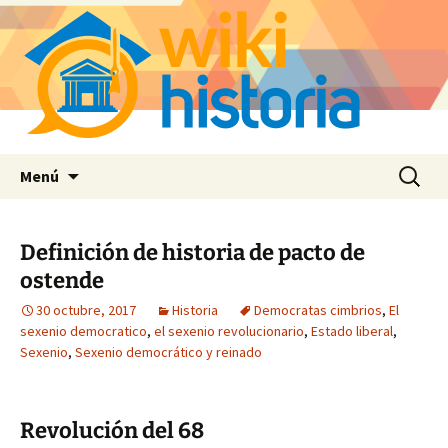
Saltar
Buscar:
Menú
al
contenido
Definición de historia de pacto de
ostende
30 octubre, 2017
Historia
Democratas cimbrios
,
El
sexenio democratico
,
el sexenio revolucionario
,
Estado liberal
,
Sexenio
,
Sexenio democrático y reinado
Revolución del 68