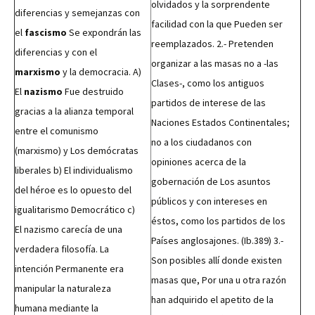
olvidados y la sorprendente
diferencias y semejanzas con
facilidad con la que Pueden ser
el
fascismo
Se expondrán las
reemplazados. 2.- Pretenden
diferencias y con el
organizar a las masas no a -las
marxismo
y la democracia. A)
Clases-, como los antiguos
El
nazismo
Fue destruido
partidos de interese de las
gracias a la alianza temporal
Naciones Estados Continentales;
entre el comunismo
no a los ciudadanos con
(marxismo) y Los demócratas
opiniones acerca de la
liberales b) El individualismo
gobernación de Los asuntos
del héroe es lo opuesto del
públicos y con intereses en
igualitarismo Democrático c)
éstos, como los partidos de los
El nazismo carecía de una
Países anglosajones. (Ib.389) 3.-
verdadera filosofía. La
Son posibles allí donde existen
intención Permanente era
masas que, Por una u otra razón
manipular la naturaleza
han adquirido el apetito de la
humana mediante la