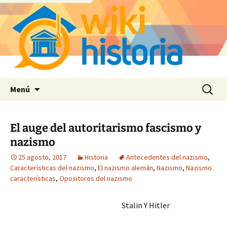
Saltar
Buscar:
Menú
al
contenido
El auge del autoritarismo fascismo y
nazismo
25 agosto, 2017
Historia
Antecedentes del nazismo
,
Características del nazismo
,
El nazismo alemán
,
Nazismo
,
Nazismo
características
,
Opositores del nazismo
Stalin Y Hitler