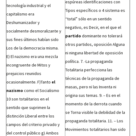
espúreas identificaciones con
tecnología industrial y el
Tipos específicos o 4 sistema es
capitalismo era
“total” sólo en un sentido
Deshumanizador y
negativo, es Decir, en el que el
socialmente desmoralizante y
partido
dominante no tolerará
sus fines últimos habían sido
otros partidos, oposición Alguna
Los de la democracia misma.
ni ninguna libertad de oposición
E) El nazismo era una mezcla
política. 7. -La propaganda
incongruente de Mitos y
Totalitaria perfecciona las
prejuicios reunidos
técnicas de la propaganda de
ocasionalmente. F)Tanto
el
masas, pero ni las Inventa ni
nazismo
como el Socialismo
origina sus temas. 9. – Es en el
10 son totalitarios en el
momento de la derrota cuando
sentido que suprimen la
se Torna visible la debilidad de la
distinción Liberal entre los
propaganda totalitaria. 11. – Los
campos del criterio privado y
Movimientos totalitarios han sido
del control público g) Ambos