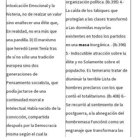
organización política. (Ib.395) 4.-
intoxicación Emocional y la
La caída de los tabiques que
histeria, no de realzar un valor
protegían a las clases transformó
sino enaltecer una élite que,
a Las dormidas mayorías
En realidad, no era más que
existentes en todos los partidos
una pandilla. D) El marxismo
en una
masa
Inorgánica. . (Ib.396)
que heredó Lenin Tenía tras
5.- Indiscutible atracción sobre la
de sí no sólo una tradición
élite y no Solamente sobre el
europea sino dos
populacho. Es temerario tratar de
generaciones de
disminuir la terrible Lista de
Pensamiento socialista, que
hombres preclaros con los que
podía jactarse de una
contó el totalitarismo. (Ib.408) 6.-
continuidad morral e
Se recurríó al sentimiento de la
Intelectual. Había nacido de la
postguerra, a la abnegación del
convicción, compartida
hombremasa Funciónó como un
después por la Democracia
engranaje que transformara las
misma según el cual la