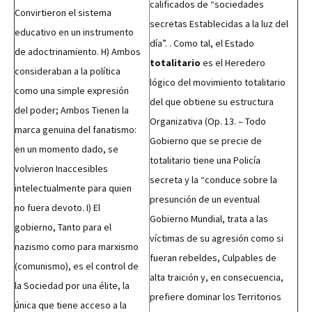
calificados de “sociedades
Convirtieron el sistema
secretas Establecidas a la luz del
educativo en un instrumento
día”. . Como tal, el Estado
de adoctrinamiento. H) Ambos
totalitario
es el Heredero
consideraban a la política
lógico del movimiento totalitario
como una simple expresión
del que obtiene su estructura
del poder; Ambos Tienen la
Organizativa (Op. 13. – Todo
marca genuina del fanatismo:
Gobierno que se precie de
en un momento dado, se
totalitario tiene una Policía
volvieron Inaccesibles
secreta y la “conduce sobre la
intelectualmente para quien
presunción de un eventual
no fuera devoto. I) El
Gobierno Mundial, trata a las
gobierno, Tanto para el
víctimas de su agresión como si
nazismo como para marxismo
fueran rebeldes, Culpables de
(comunismo), es el control de
alta traición y, en consecuencia,
la Sociedad por una élite, la
prefiere dominar los Territorios
única que tiene acceso a la