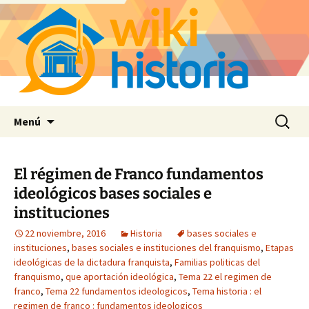
Saltar
Buscar:
Menú
al
contenido
El régimen de Franco fundamentos
ideológicos bases sociales e
instituciones
22 noviembre, 2016
Historia
bases sociales e
instituciones
,
bases sociales e instituciones del franquismo
,
Etapas
ideológicas de la dictadura franquista
,
Familias politicas del
franquismo
,
que aportación ideológica
,
Tema 22 el regimen de
franco
,
Tema 22 fundamentos ideologicos
,
Tema historia : el
regimen de franco : fundamentos ideologicos