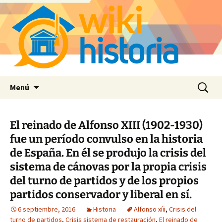
Saltar
Buscar:
Menú
al
contenido
El reinado de Alfonso XIII (1902-1930)
fue un período convulso en la historia
de España. En él se produjo la crisis del
sistema de cánovas por la propia crisis
del turno de partidos y de los propios
partidos conservador y liberal en sí.
6 septiembre, 2016
Historia
Alfonso xíii
,
Crisis del
turno de partidos
,
Crisis sistema de restauración
,
El reinado de