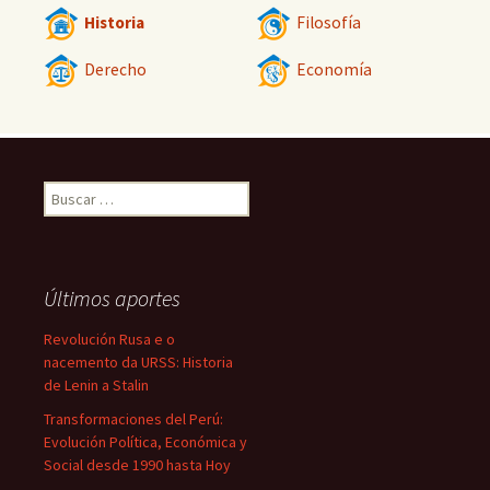
Historia
Filosofía
Derecho
Economía
Buscar:
Últimos aportes
Revolución Rusa e o
nacemento da URSS: Historia
de Lenin a Stalin
Transformaciones del Perú:
Evolución Política, Económica y
Social desde 1990 hasta Hoy