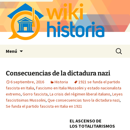
Saltar
Buscar:
Menú
al
contenido
Consecuencias de la dictadura nazi
6 septiembre, 2016
Historia
1921 se funda el partido
fascista en Italia
,
Fascismo en Italia Mussolini y estado nacionalista
extremo
,
Gorro fascista
,
La crisis del régimen liberal italiano
,
Leyes
fascistisimas Mussolini
,
Que consecuencias tuvo la dictadura nazi
,
Se funda el partido fascista en Italia en 1921
EL ASCENSO DE
LOS
TOTALITARISMOS