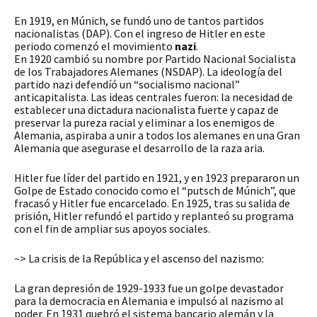
En 1919, en Múnich, se fundó uno de tantos partidos
nacionalistas (DAP). Con el ingreso de Hitler en este
periodo comenzó el movimiento
nazi
.
En 1920 cambió su nombre por Partido Nacional Socialista
de los Trabajadores Alemanes (NSDAP). La ideología del
partido nazi defendíó un “socialismo nacional”
anticapitalista. Las ideas centrales fueron: la necesidad de
establecer una dictadura nacionalista fuerte y capaz de
preservar la pureza racial y eliminar a los enemigos de
Alemania, aspiraba a unir a todos los alemanes en una Gran
Alemania que asegurase el desarrollo de la raza aria.
Hitler fue líder del partido en 1921, y en 1923 prepararon un
Golpe de Estado conocido como el “putsch de Múnich”, que
fracasó y Hitler fue encarcelado. En 1925, tras su salida de
prisión, Hitler refundó el partido y replanteó su programa
con el fin de ampliar sus apoyos sociales.
~> La crisis de la República y el ascenso del nazismo:
La gran depresión de 1929-1933 fue un golpe devastador
para la democracia en Alemania e impulsó al nazismo al
poder. En 1931 quebró el sistema bancario alemán y la