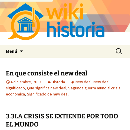
Saltar
Buscar:
Menú
al
contenido
En que consiste el new deal
4 diciembre, 2013
Historia
New deal
,
New deal
significado
,
Que significa new deal
,
Segunda guerra mundial crisis
económica
,
Significado de new deal
3.3LA CRISIS SE EXTIENDE POR TODO
EL MUNDO