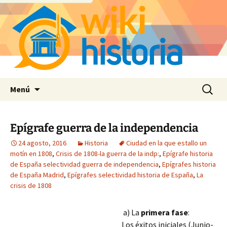
Saltar
Buscar:
Menú
al
contenido
Epígrafe guerra de la independencia
24 agosto, 2016
Historia
Ciudad en la que estallo un
motín en 1808
,
Crisis de 1808-la guerra de la indp:
,
Epígrafe historia
de España selectividad guerra de independencia
,
Epígrafes historia
de España Madrid
,
Epígrafes selectividad historia de España
,
La
crisis de 1808
a) La
primera
fase
:
Los éxitos iniciales (Junio-