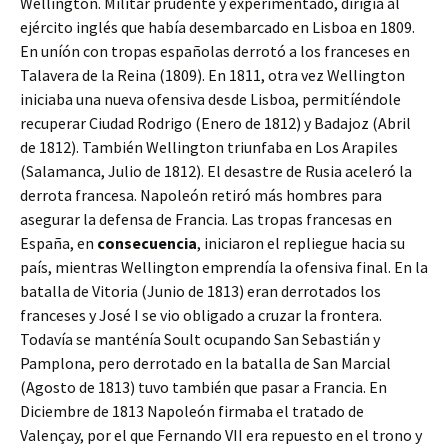
Wellington. Militar prudente y experimentado, dirigía al
ejército inglés que había desembarcado en Lisboa en 1809.
En uníón con tropas españolas derrotó a los franceses en
Talavera de la Reina (1809). En 1811, otra vez Wellington
iniciaba una nueva ofensiva desde Lisboa, permitíéndole
recuperar Ciudad Rodrigo (Enero de 1812) y Badajoz (Abril
de 1812). También Wellington triunfaba en Los Arapiles
(Salamanca, Julio de 1812). El desastre de Rusia aceleró la
derrota francesa. Napoleón retiró más hombres para
asegurar la defensa de Francia. Las tropas francesas en
España, en
consecuencia
, iniciaron el repliegue hacia su
país, mientras Wellington emprendía la ofensiva final. En la
batalla de Vitoria (Junio de 1813) eran derrotados los
franceses y José I se vio obligado a cruzar la frontera.
Todavía se manténía Soult ocupando San Sebastián y
Pamplona, pero derrotado en la batalla de San Marcial
(Agosto de 1813) tuvo también que pasar a Francia. En
Diciembre de 1813 Napoleón firmaba el tratado de
Valençay, por el que Fernando VII era repuesto en el trono y