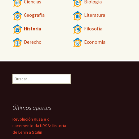
Ciencias
Biología
Geografía
Literatura
Historia
Filosofía
Derecho
Economía
Buscar:
Últimos aportes
Revolución Rusa e o
nacemento da URSS: Historia
de Lenin a Stalin