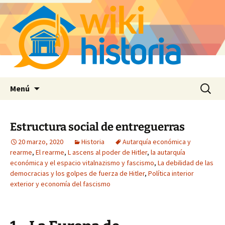
Saltar
Buscar:
Menú
al
contenido
Estructura social de entreguerras
20 marzo, 2020
Historia
Autarquía económica y
rearme
,
El rearme
,
L ascens al poder de Hitler
,
la autarquía
económica y el espacio vitalnazismo y fascismo
,
La debilidad de las
democracias y los golpes de fuerza de Hitler
,
Política interior
exterior y economía del fascismo