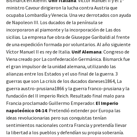
Bismarck en Alemn.
Unif Italiana
: Víctor Manuel II y el 1º
ministro Cavour dirigieron la lucha contra Austria que
ocupaba Lombardía y Venecia. Una vez derrotados con ayuda
de Napoleon III. Los ducados de la península se
incorporaron al piamonte y la incorporación de Las dos
sicilias. La empresa fue obra de Giuseppe Garibaldi al frente
de una expedición formada por voluntarios. Al año siguiente
Víctor Manuel II es rey de Italia.
Unif Alemana
: Congreso de
Viena creado por La confederación Germánica. Bismarck fue
el gran impulsor de la unidad alemana, utilizando las
alianzas entre los Estados y el uso final de la guerra. 3
guerras que son La crisis de los ducados daneses1864, La
guerra austro-prusiana1866 y la guerra franco-prusiana y la
fundación del II imperio Reich. Resultado final malo para
Francia proclamado Guillermo Emperador.
El Imperio
napoleónico 04-14
: Pretendió extender por Europa las
ideas revolucionarias pero sus conquistas tenían
sentimientos nacionales contra Francia y pretendía llevar
la libertad a los pueblos y defendían su propia soberanía.