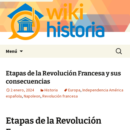
Saltar
Buscar:
Menú
al
contenido
Etapas de la Revolución Francesa y sus
consecuencias
2 enero, 2024
Historia
Europa
,
Independencia América
española
,
Napoleon
,
Revolución francesa
Etapas de la Revolución