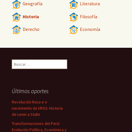
Geografía
Literatura
Historia
Filosofía
Derecho
Economía
Buscar:
Últimos aportes
Revolución Rusa e o
nacemento da URSS: Historia
de Lenin a Stalin
Transformaciones del Perú:
Evolución Política, Económica y