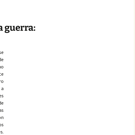
a guerra:
se
de
no
te
ro
 a
es
de
as
on
os
s.