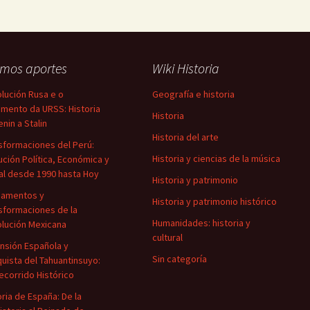
imos aportes
Wiki Historia
lución Rusa e o
Geografía e historia
mento da URSS: Historia
Historia
enin a Stalin
Historia del arte
sformaciones del Perú:
Historia y ciencias de la música
ución Política, Económica y
al desde 1990 hasta Hoy
Historia y patrimonio
damentos y
Historia y patrimonio histórico
sformaciones de la
Humanidades: historia y
lución Mexicana
cultural
nsión Española y
Sin categoría
uista del Tahuantinsuyo:
ecorrido Histórico
oria de España: De la