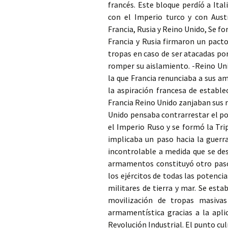
francés. Este bloque perdíó a Itali
con el Imperio turco y con Austr
Francia, Rusia y Reino Unido, Se fo
Francia y Rusia firmaron un pact
tropas en caso de ser atacadas por
romper su aislamiento. -Reino Uni
la que Francia renunciaba a sus a
la aspiración francesa de establ
Francia Reino Unido zanjaban sus r
Unido pensaba contrarrestar el po
el Imperio Ruso y se formó la Tri
implicaba un paso hacia la guerr
incontrolable a medida que se des
armamentos constituyó otro paso d
los ejércitos de todas las potenci
militares de tierra y mar. Se estab
movilización de tropas masiva
armamentística gracias a la apli
Revolución Industrial. El punto c