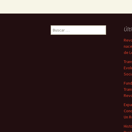
Buscar:
Últ
Revo
nace
de L
Tran
Evol
Soci
Fun
Tran
Revo
Expa
Conq
Un R
Hist