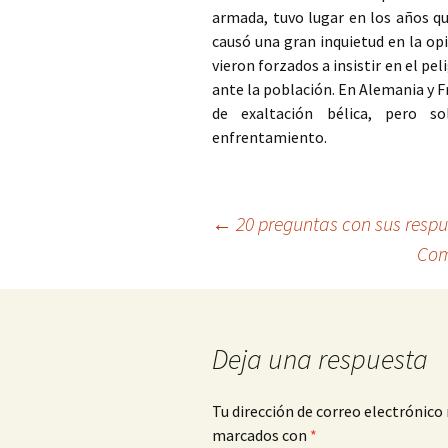
armada, tuvo lugar en los años q
causó una gran inquietud en la op
vieron forzados a insistir en el pel
ante la población. En Alemania y 
de exaltación bélica, pero s
enfrentamiento.
Navegación
←
20 preguntas con sus respu
Com
de
entradas
Deja una respuesta
Tu dirección de correo electrónico 
marcados con
*