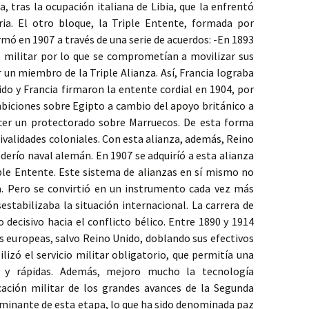
a, tras la ocupación italiana de Libia, que la enfrentó
ia. El otro bloque, la Triple Entente, formada por
rmó en 1907 a través de una serie de acuerdos: -En 1893
o militar por lo que se comprometían a movilizar sus
 un miembro de la Triple Alianza. Así, Francia lograba
do y Francia firmaron la entente cordial en 1904, por
mbiciones sobre Egipto a cambio del apoyo británico a
ecer un protectorado sobre Marruecos. De esta forma
ivalidades coloniales. Con esta alianza, además, Reino
derío naval alemán. En 1907 se adquiríó a esta alianza
ple Entente. Este sistema de alianzas en sí mismo no
a. Pero se convirtió en un instrumento cada vez más
estabilizaba la situación internacional. La carrera de
ecisivo hacia el conflicto bélico. Entre 1890 y 1914
as europeas, salvo Reino Unido, doblando sus efectivos
ilizó el servicio militar obligatorio, que permitía una
s y rápidas. Además, mejoro mucho la tecnología
cación militar de los grandes avances de la Segunda
ulminante de esta etapa, lo que ha sido denominada paz