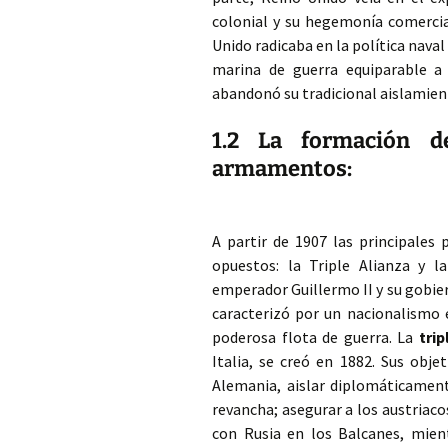
colonial y su hegemonía comercia
Unido radicaba en la política nav
marina de guerra equiparable a 
abandonó su tradicional aislamien
1.2 La formación d
armamentos:
A partir de 1907 las principales
opuestos: la Triple Alianza y l
emperador Guillermo II y su gobier
caracterizó por un nacionalismo 
poderosa flota de guerra. La
trip
Italia, se creó en 1882. Sus obje
Alemania, aislar diplomáticamente
revancha; asegurar a los austriaco
con Rusia en los Balcanes, mient