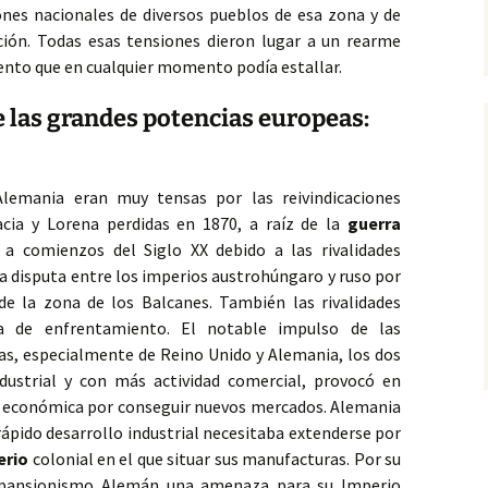
ones nacionales de diversos pueblos de esa zona y
de
ión. Todas esas tensiones dieron lugar a un rearme
ento que en cualquier momento podía estallar.
re las grandes potencias europeas:
Alemania eran muy tensas por las reivindicaciones
sacia y Lorena perdidas en 1870, a raíz de la
guerra
 a comienzos del Siglo XX debido a las rivalidades
 la disputa entre los imperios austrohúngaro y ruso por
de la zona de los Balcanes. También las rivalidades
a de enfrentamiento. El notable impulso de las
ras, especialmente de Reino Unido y Alemania, los dos
dustrial y con más actividad comercial, provocó en
la económica por conseguir nuevos mercados. Alemania
rápido desarrollo industrial necesitaba extenderse por
erio
colonial en el que situar sus manufacturas. Por su
expansionismo Alemán una amenaza para su Imperio