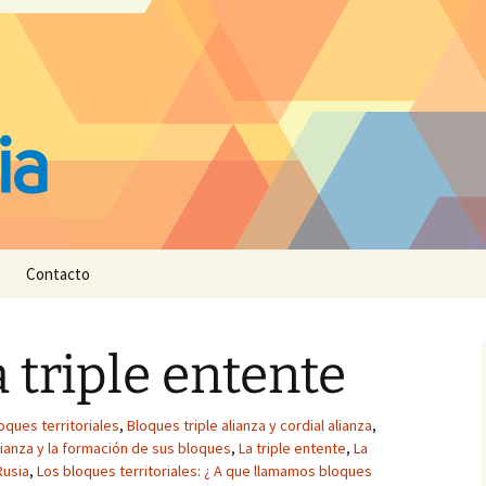
Contacto
 triple entente
oques territoriales
,
Bloques triple alianza y cordial alianza
,
alianza y la formación de sus bloques
,
La triple entente
,
La
Rusia
,
Los bloques territoriales: ¿ A que llamamos bloques