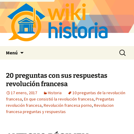
Saltar
Buscar:
Menú
al
contenido
20 preguntas con sus respuestas
revolución francesa
17 enero, 2017
Historia
10 preguntas de la revolución
francesa
,
En que consistió la revolución francesa
,
Preguntas
revolución francesa
,
Revolución francesa porno
,
Revolucion
francesa preguntas y respuestas