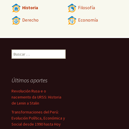
Historia
Filosofía
Derecho
Economía
Buscar:
Últimos aportes
Revolución Rusa e o
nacemento da URSS: Historia
de Lenin a Stalin
Transformaciones del Perú:
Evolución Política, Económica y
Social desde 1990 hasta Hoy