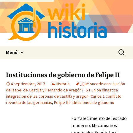
Saltar
Buscar:
Menú
al
contenido
Instituciones de gobierno de Felipe II
4 septiembre, 2017
Historia
¿Qué sucede con la unión
de Isabel de Castilla y Fernando de Aragón?
,
6.1 union dinastica
integracion de las coronas de castilla y aragon
,
Carlos 1 conflicto
revuelta de las germanías
,
Felipe II instituciones de gobierno
Fortalecimiento del estado
moderno. Mecanismos
empleados Según José