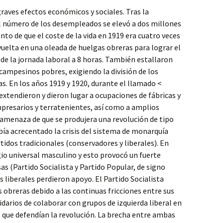
 graves efectos económicos y sociales. Tras la
el número de los desempleados se elevó a dos millones
unto de que el coste de la vida en 1919 era cuatro veces
envuelta en una oleada de huelgas obreras para lograr el
 de la jornada laboral a 8 horas. También estallaron
 campesinos pobres, exigiendo la división de los
ras. En los años 1919 y 1920, durante el llamado <
extendieron y dieron lugar a ocupaciones de fábricas y
mpresarios y terratenientes, así como a amplios
a amenaza de que se produjera una revolución de tipo
ía acrecentado la crisis del sistema de monarquía
rtidos tradicionales (conservadores y liberales). En
io universal masculino y esto provocó un fuerte
as (Partido Socialista y Partido Popular, de signo
s liberales perdieron apoyo. El Partido Socialista
 obreras debido a las continuas fricciones entre sus
idarios de colaborar con grupos de izquierda liberal en
 que defendían la revolución. La brecha entre ambas