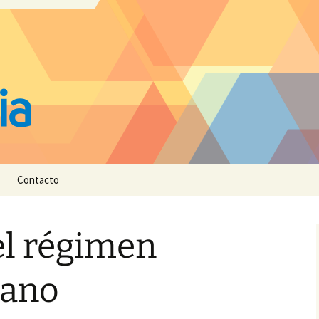
Contacto
del régimen
liano