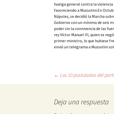
huelga general contra la violencia 
favoreciendo a Mussolini.En Octubr
Nápoles, se decidíó la Marcha sobre
Gobierno con un mínimo de seis min
poder sin la connivencia de las fue
rey Víctor Manuel III, quien se neg
primer ministro, lo que hubiese fre
envió un telegrama a Mussolini so
Navegación
←
Los 10 postulados del part
de
Deja una respuesta
entradas