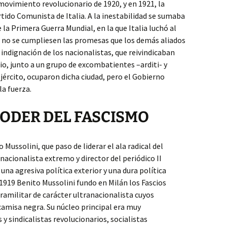
 movimiento revolucionario de 1920, y en 1921, la
tido Comunista de Italia. A la inestabilidad se sumaba
e la Primera Guerra Mundial, en la que Italia luchó al
ue no se cumpliesen las promesas que los demás aliados
 indignación de los nacionalistas, que reivindicaban
o, junto a un grupo de excombatientes –arditi- y
ército, ocuparon dicha ciudad, pero el Gobierno
la fuerza.
PODER DEL FASCISMO
 Mussolini, que paso de liderar el ala radical del
 nacionalista extremo y director del periódico II
 una agresiva política exterior y una dura política
1919 Benito Mussolini fundo en Milán los Fascios
amilitar de carácter ultranacionalista cuyos
camisa negra. Su núcleo principal era muy
y sindicalistas revolucionarios, socialistas