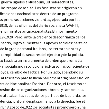
a guerra ligados a Mussolini, ultraderechistas,
as tropas de asalto. Los fascistas se erigieron en
ndicaciones nacionalistas dentro de un programa
us primeras acciones violentas, ejecutada por los
1918, de las oficinas del diario socialista AVANTI,
 sentimientos antinacionalistas.El movimiento
19-1920. Pero, ante la creciente desconfianza de los
ntario, logro aumentar sus apoyos sociales: parte de
de la gran patronal italiana, los terratenientes y
complicidad de sectores del ejército y de la policía.
to fascista un instrumento de orden que prometía
 y al socialismo revolucionario.Mussolini, consciente de
poyos, cambio de táctica. Por un lado, abandono su
 al fascismo para la lucha parlamentaria; para ello, en
rtido Nacionalista Fascista. Por otro, el fascismo se
resión de las organizaciones obreras y campesinas.
atacaban las sedes de los partidos de izquierda, los
iolencia, junto al desplazamiento a la derecha, fue el
r.En Agosto de1922 los socialistas promovieron una