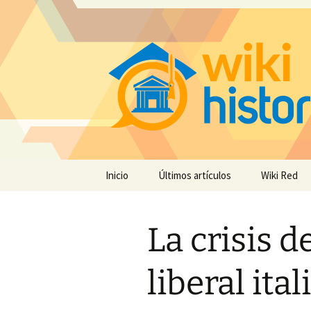
Saltar
Inicio
Últimos artículos
Wiki Red
al
contenido
La crisis 
liberal ita