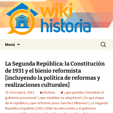
Saltar
Buscar:
Menú
al
contenido
La Segunda República: la Constitución
de 1931 y el bienio reformista
[incluyendo la política de reformas y
realizaciones culturales]
14 octubre, 2013
Historia
¿que partidos formaban el
gobierno provisional ?¿que medidas se adoptaron?
,
En que etapa
de la republica y que reformas puso Sanchez Albornoz?
,
La segunda
Republica Española (1931-1936): las elecciones y el gobierno