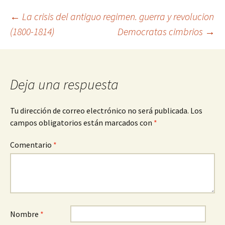
Navegación
←
La crisis del antiguo regimen. guerra y revolucion
(1800-1814)
Democratas cimbrios
→
de
entradas
Deja una respuesta
Tu dirección de correo electrónico no será publicada.
Los
campos obligatorios están marcados con
*
Comentario
*
Nombre
*