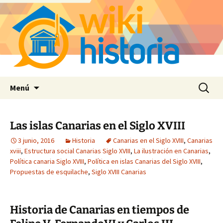
Saltar
Buscar:
Menú
al
contenido
Las islas Canarias en el Siglo XVIII
3 junio, 2016
Historia
Canarias en el Siglo XVIII
,
Canarias
xviii
,
Estructura social Canarias Siglo XVIII
,
La ilustración en Canarias
,
Política canaria Siglo XVIII
,
Política en islas Canarias del Siglo XVIII
,
Propuestas de esquilache
,
Siglo XVIII Canarias
Historia de Canarias en tiempos de