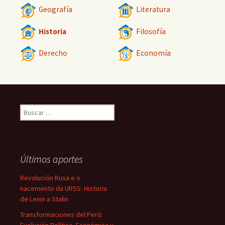
Geografía
Literatura
Historia
Filosofía
Derecho
Economía
Buscar:
Últimos aportes
Revolución Rusa e o
nacemento da URSS: Historia
de Lenin a Stalin
Transformaciones del Perú: