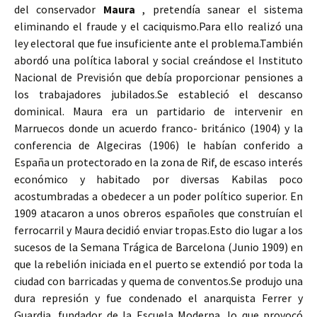
del conservador
Maura
, pretendía sanear el sistema
eliminando el fraude y el caciquismo.Para ello realizó una
ley electoral que fue insuficiente ante el problema.También
abordó una política laboral y social creándose el Instituto
Nacional de Previsión que debía proporcionar pensiones a
los trabajadores jubilados.Se estableció el descanso
dominical. Maura era un partidario de intervenir en
Marruecos donde un acuerdo franco- británico (1904) y la
conferencia de Algeciras (1906) le habían conferido a
España un protectorado en la zona de Rif, de escaso interés
económico y habitado por diversas Kabilas poco
acostumbradas a obedecer a un poder político superior. En
1909 atacaron a unos obreros españoles que construían el
ferrocarril y Maura decidió enviar tropas.Esto dio lugar a los
sucesos de la Semana Trágica de Barcelona (Junio 1909) en
que la rebelión iniciada en el puerto se extendió por toda la
ciudad con barricadas y quema de conventos.Se produjo una
dura represión y fue condenado el anarquista Ferrer y
Guardia, fundador de la Escuela Moderna, lo que provocó