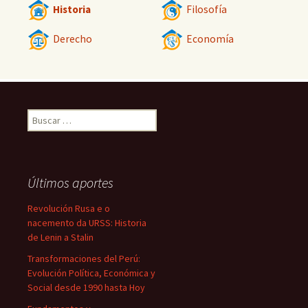
Historia
Filosofía
Derecho
Economía
Buscar:
Últimos aportes
Revolución Rusa e o
nacemento da URSS: Historia
de Lenin a Stalin
Transformaciones del Perú:
Evolución Política, Económica y
Social desde 1990 hasta Hoy