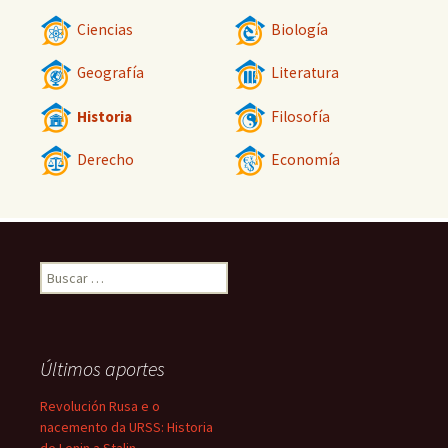
Ciencias
Biología
Geografía
Literatura
Historia
Filosofía
Derecho
Economía
Buscar:
Últimos aportes
Revolución Rusa e o
nacemento da URSS: Historia