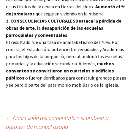
o sus títulos de la deuda en tierras del clero–
Aumentó el %
de jornaleros
que seguían viviendo en la miseria.
3. CONSECUENCIAS CULTURALESDestaca
la
pérdida de
obras de arte
, la
desaparición de las escuelas
parroquiales y conventuales
.
El resultado fue una tasa de analfabetismo del 70%. Por
contra, el Estado sólo potenció Universidades y Academias
para los hijos de la burguesía, pero abandonó las escuelas
primarias y la educación secundaria. Además, m
uchos
conventos se convirtieron en cuarteles o edificios
públicos
o fueron derribados para construir grandes plazas
y se perdió parte del patrimonio mobiliario de la Iglesia.
Navegación
←
Conclusión del comentario » el problema
agrario» de manuel azaña