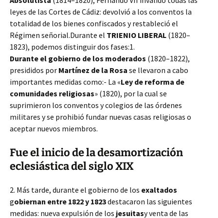
Absolutista
(1814–1820), Fernando VII invalidó todas las
leyes de las Cortes de Cádiz: devolvió a los conventos la
totalidad de los bienes confiscados y restableció el
Régimen señorial.Durante el
TRIENIO LIBERAL
(1820–
1823), podemos distinguir dos fases:
1.
Durante el gobierno de los moderados
(1820–1822),
presididos por
Martínez de la Rosa
se llevaron a cabo
importantes medidas como:- La «
Ley de reforma de
comunidades religiosas
» (1820), por la cual se
suprimieron los conventos y colegios de las órdenes
militares y se prohibió fundar nuevas casas religiosas o
aceptar nuevos miembros.
Fue el inicio de la desamortización
eclesiástica del siglo XIX
2.
Más tarde, durante el gobierno de los
exaltados
g
obiernan entre 1822 y 1823
destacaron las siguientes
medidas: nueva expulsión de los
jesuitas
y v
enta de las