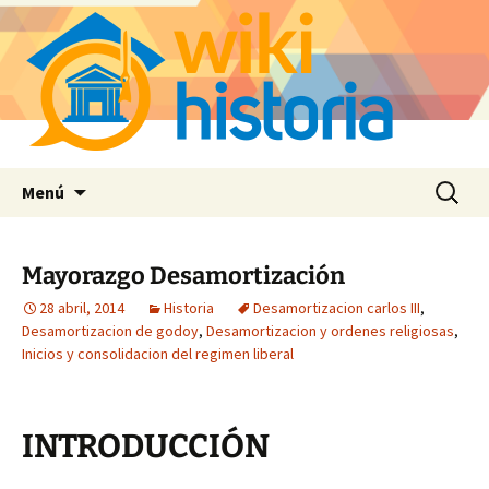
Saltar
Buscar:
Menú
al
contenido
Mayorazgo Desamortización
28 abril, 2014
Historia
Desamortizacion carlos III
,
Desamortizacion de godoy
,
Desamortizacion y ordenes religiosas
,
Inicios y consolidacion del regimen liberal
INTRODUCCIÓN