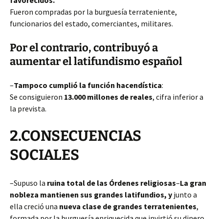
favorecidos.
Fueron compradas por la
burguesía terrateniente,
funcionarios del estado, comerciantes, militares.
Por el contrario, contribuyó a
aumentar el latifundismo español
–
Tampoco cumplió la función hacendística
:
Se consiguieron
13.000 millones de reales
, cifra inferior a
la prevista.
2.CONSECUENCIAS
SOCIALES
–Supuso la
ruina total de las Órdenes religiosas
–
La gran
nobleza mantienen sus grandes latifundios, y
junto a
ella creció una
nueva clase de grandes terratenientes
,
formada por la burguesía enriquecida que invirtió su dinero