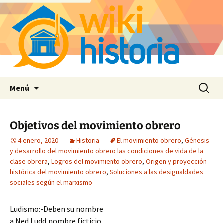
Saltar
Buscar:
Menú
al
contenido
Objetivos del movimiento obrero
4 enero, 2020
Historia
El movimiento obrero
,
Génesis
y desarrollo del movimiento obrero las condiciones de vida de la
clase obrera
,
Logros del movimiento obrero
,
Origen y proyección
histórica del movimiento obrero
,
Soluciones a las desigualdades
sociales según el marxismo
Ludismo:-Deben su nombre
a Ned Ludd,nombre ficticio