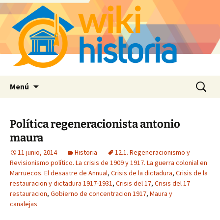
Saltar
Buscar:
Menú
al
contenido
Política regeneracionista antonio
maura
11 junio, 2014
Historia
12.1. Regeneracionismo y
Revisionismo político. La crisis de 1909 y 1917. La guerra colonial en
Marruecos. El desastre de Annual
,
Crisis de la dictadura
,
Crisis de la
restauracion y dictadura 1917-1931
,
Crisis del 17
,
Crisis del 17
restauracion
,
Gobierno de concentracion 1917
,
Maura y
canalejas